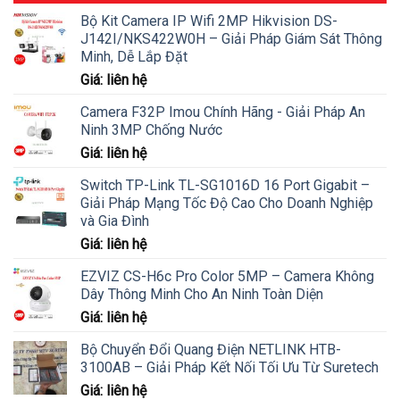
Bộ Kit Camera IP Wifi 2MP Hikvision DS-
J142I/NKS422W0H – Giải Pháp Giám Sát Thông
Minh, Dễ Lắp Đặt
Giá: liên hệ
Camera F32P Imou Chính Hãng - Giải Pháp An
Ninh 3MP Chống Nước
Giá: liên hệ
Switch TP-Link TL-SG1016D 16 Port Gigabit –
Giải Pháp Mạng Tốc Độ Cao Cho Doanh Nghiệp
và Gia Đình
Giá: liên hệ
EZVIZ CS-H6c Pro Color 5MP – Camera Không
Dây Thông Minh Cho An Ninh Toàn Diện
Giá: liên hệ
Bộ Chuyển Đổi Quang Điện NETLINK HTB-
3100AB – Giải Pháp Kết Nối Tối Ưu Từ Suretech
Giá: liên hệ