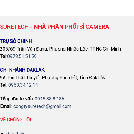
SURETECH - NHÀ PHÂN PHỐI SỈ CAMERA
TRỤ SỞ CHÍNH
205/69 Trần Văn Đang, Phường Nhiêu Lộc, TP.Hồ Chí Minh
Tel
:
0978.51.51.59
CHI NHÁNH DAKLAK
9A Tôn Thất Thuyết, Phường Buôn Hồ, Tỉnh ĐắkLắk
Tel:
0963.34.12.14
Tổng đài tư vấn:
0918.88.87.86
Email:
congtysuretech@gmail.com
VỀ CHÚNG TÔI
Giới thiệu