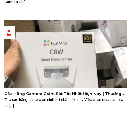
Camera Chất [...]
30
Th6
Các Hãng Camera Giám Sát Tốt Nhất Hiện Nay | Thương
Hiệu Uy Tín Năm 2024
Top các hãng camera an ninh tốt nhất hiện nay Việc chọn mua camera
an [...]