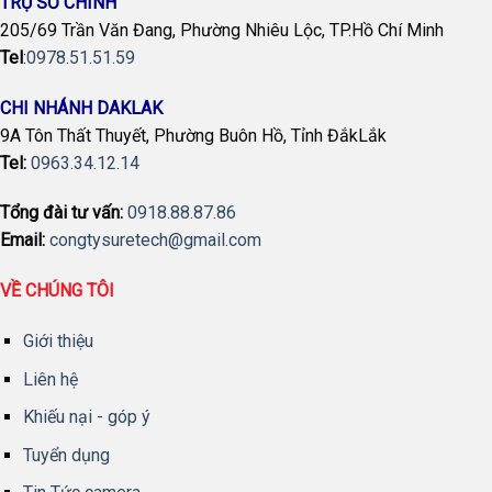
TRỤ SỞ CHÍNH
205/69 Trần Văn Đang, Phường Nhiêu Lộc, TP.Hồ Chí Minh
Tel
:
0978.51.51.59
CHI NHÁNH DAKLAK
9A Tôn Thất Thuyết, Phường Buôn Hồ, Tỉnh ĐắkLắk
Tel:
0963.34.12.14
Tổng đài tư vấn:
0918.88.87.86
Email:
congtysuretech@gmail.com
VỀ CHÚNG TÔI
Giới thiệu
Liên hệ
Khiếu nại - góp ý
Tuyển dụng