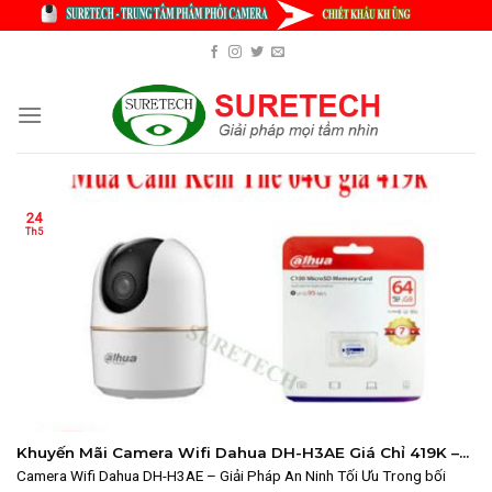
Skip
to
content
24
Th5
Khuyến Mãi Camera Wifi Dahua DH-H3AE Giá Chỉ 419K –
Ưu Đãi Có Hạn!
Camera Wifi Dahua DH-H3AE – Giải Pháp An Ninh Tối Ưu Trong bối