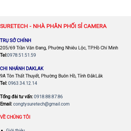
SURETECH - NHÀ PHÂN PHỐI SỈ CAMERA
TRỤ SỞ CHÍNH
205/69 Trần Văn Đang, Phường Nhiêu Lộc, TP.Hồ Chí Minh
Tel
:
0978.51.51.59
CHI NHÁNH DAKLAK
9A Tôn Thất Thuyết, Phường Buôn Hồ, Tỉnh ĐắkLắk
Tel:
0963.34.12.14
Tổng đài tư vấn:
0918.88.87.86
Email:
congtysuretech@gmail.com
VỀ CHÚNG TÔI
Giới thiệu