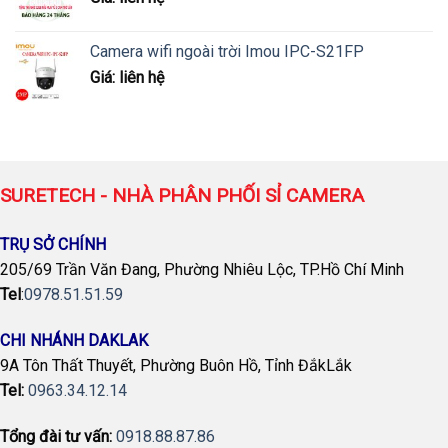
Camera wifi ngoài trời Imou IPC-S21FP
Giá: liên hệ
SURETECH - NHÀ PHÂN PHỐI SỈ CAMERA
TRỤ SỞ CHÍNH
205/69 Trần Văn Đang, Phường Nhiêu Lộc, TP.Hồ Chí Minh
Tel
:
0978.51.51.59
CHI NHÁNH DAKLAK
9A Tôn Thất Thuyết, Phường Buôn Hồ, Tỉnh ĐắkLắk
Tel:
0963.34.12.14
Tổng đài tư vấn:
0918.88.87.86