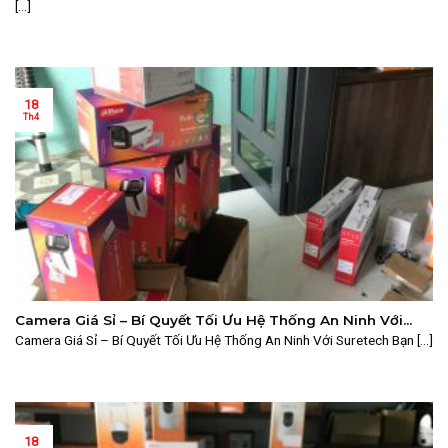
[...]
18
Th4
Camera Giá Sỉ – Bí Quyết Tối Ưu Hệ Thống An Ninh Với
Suretech
Camera Giá Sỉ – Bí Quyết Tối Ưu Hệ Thống An Ninh Với Suretech Bạn [...]
18