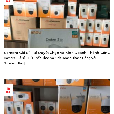
Th4
Camera Giá Sỉ – Bí Quyết Chọn và Kinh Doanh Thành Công
Với Suretech
Camera Giá Sỉ – Bí Quyết Chọn và Kinh Doanh Thành Công Với
Suretech Bạn [...]
18
Th4