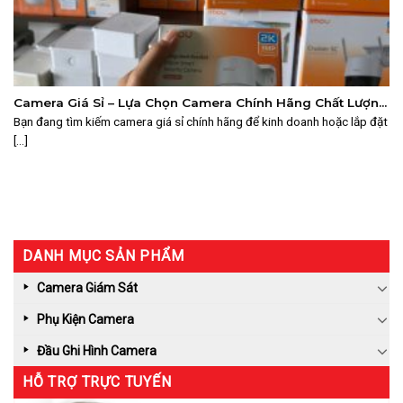
Camera Giá Sỉ – Lựa Chọn Camera Chính Hãng Chất Lượng
Tại Suretech
Bạn đang tìm kiếm camera giá sỉ chính hãng để kinh doanh hoặc lắp đặt
[...]
DANH MỤC SẢN PHẨM
Camera Giám Sát
Phụ Kiện Camera
Đầu Ghi Hình Camera
HỖ TRỢ TRỰC TUYẾN