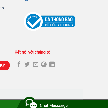
tin
Kết nối với chúng tôi:
hối Camera Imou
-
Lắp đặt camera tại nhà
Chat Messenger