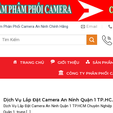
Email
m Phân Phối Camera An Ninh Chính Hãng
Tìm
kiếm:
TRANG CHỦ
GIỚI THIỆU
SẢN PHẨ
CÔNG TY PHÂN PHỐI 
Dịch Vụ Lắp Đặt Camera An Ninh Quận 1 TP.H
Chuyên Nghiệp
Dịch Vụ Lắp Đặt Camera An Ninh Quận 1 TP.HCM Chuyên Nghiệp
Quận 1, trung [...]