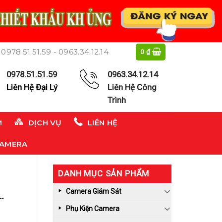
0978.51.51.59 - 0963.34.12.14
0
₫
0978.51.51.59
0963.34.12.14
Liên Hệ Đại Lý
Liên Hệ Công
Trình
M
DỊCH VỤ
LIÊN HỆ
CAMERA
DANH MỤC SẢN PHẨM
Camera Giám Sát
CM
Phụ Kiện Camera