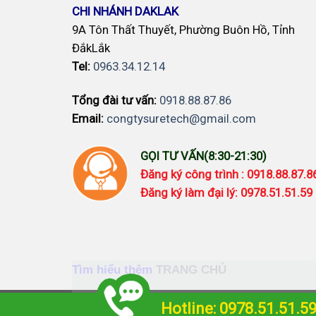
CHI NHÁNH DAKLAK
9A Tôn Thất Thuyết, Phường Buôn Hồ, Tỉnh
ĐắkLắk
Tel:
0963.34.12.14
Tổng đài tư vấn:
0918.88.87.86
Email:
congtysuretech@gmail.com
GỌI TƯ VẤN(8:30-21:30)
Đăng ký công trình : 0918.88.87.
Đăng ký làm đại lý: 0978.51.51.59
Tìm hiểu thêm
TRANG CHỦ
Camera imou
-
Camera Ezviz
-
Đèn Năng l
Hotline: 0978.51.51.5