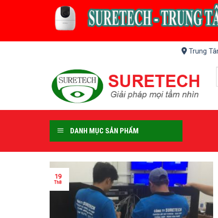
Skip
to
content
Trung Tâ
DANH MỤC SẢN PHẨM
19
Th8