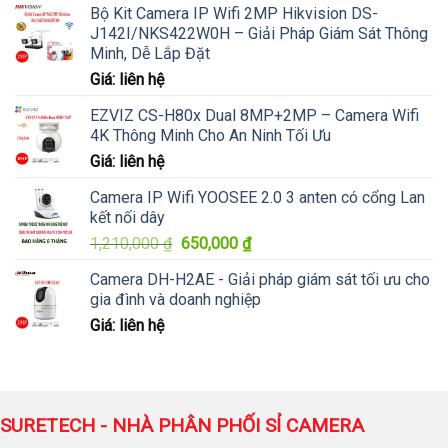
Bộ Kit Camera IP Wifi 2MP Hikvision DS-
J142I/NKS422W0H – Giải Pháp Giám Sát Thông
Minh, Dễ Lắp Đặt
Giá: liên hệ
EZVIZ CS-H80x Dual 8MP+2MP – Camera Wifi
4K Thông Minh Cho An Ninh Tối Ưu
Giá: liên hệ
Camera IP Wifi YOOSEE 2.0 3 anten có cổng Lan
kết nối dây
Giá
Giá
1,210,000
₫
650,000
₫
gốc
hiện
Camera DH-H2AE - Giải pháp giám sát tối ưu cho
là:
tại
gia đình và doanh nghiệp
1,210,000 ₫.
là:
Giá: liên hệ
650,000 ₫.
SURETECH - NHÀ PHÂN PHỐI SỈ CAMERA