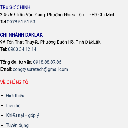
TRỤ SỞ CHÍNH
205/69 Trần Văn Đang, Phường Nhiêu Lộc, TP.Hồ Chí Minh
Tel
:
0978.51.51.59
CHI NHÁNH DAKLAK
9A Tôn Thất Thuyết, Phường Buôn Hồ, Tỉnh ĐắkLắk
Tel:
0963.34.12.14
Tổng đài tư vấn:
0918.88.87.86
Email:
congtysuretech@gmail.com
VỀ CHÚNG TÔI
Giới thiệu
Liên hệ
Khiếu nại - góp ý
Tuyển dụng