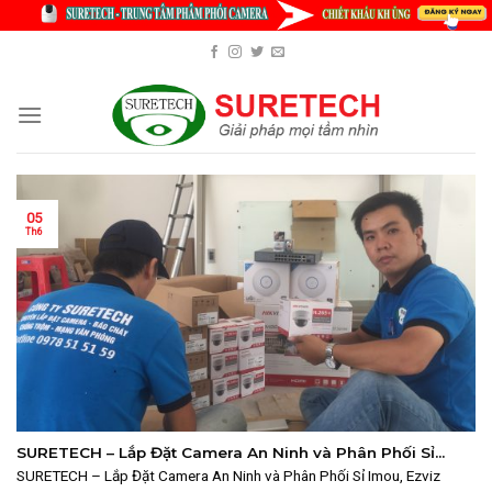
Skip
to
content
05
Th6
SURETECH – Lắp Đặt Camera An Ninh và Phân Phối Sỉ
Imou, Ezviz 2025
SURETECH – Lắp Đặt Camera An Ninh và Phân Phối Sỉ Imou, Ezviz