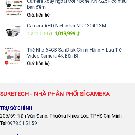
Camera xoay ngoài trời Kbone KN-S25F có màu
ban đêm
Giá: liên hệ
Camera AHD Nichietsu NC-130A1.3M
Giá
Giá
1,211,000
₫
1,019,999
₫
gốc
hiện
là:
tại
Thẻ Nhớ 64GB SanDisk Chính Hãng – Lưu Trữ
1,211,000 ₫.
là:
Video Camera 4K Bền Bỉ
1,019,999 ₫.
Giá: liên hệ
SURETECH - NHÀ PHÂN PHỐI SỈ CAMERA
TRỤ SỞ CHÍNH
205/69 Trần Văn Đang, Phường Nhiêu Lộc, TP.Hồ Chí Minh
Tel
:
0978.51.51.59