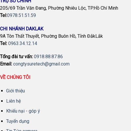
TRỤ SỞ CHÍNH
205/69 Trần Văn Đang, Phường Nhiêu Lộc, TP.Hồ Chí Minh
Tel
:
0978.51.51.59
CHI NHÁNH DAKLAK
9A Tôn Thất Thuyết, Phường Buôn Hồ, Tỉnh ĐắkLắk
Tel:
0963.34.12.14
Tổng đài tư vấn:
0918.88.87.86
Email:
congtysuretech@gmail.com
VỀ CHÚNG TÔI
Giới thiệu
Liên hệ
Khiếu nại - góp ý
Tuyển dụng