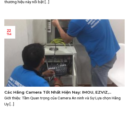
thương hiệu này nổi bật [...]
22
Th4
Các Hãng Camera Tốt Nhất Hiện Nay: IMOU, EZVIZ,
Hikvision, Dahua, KBVision, TP-Link
Giới thiệu: Tầm Quan trọng của Camera An ninh và Sự Lựa chọn Hãng
Uy [...]