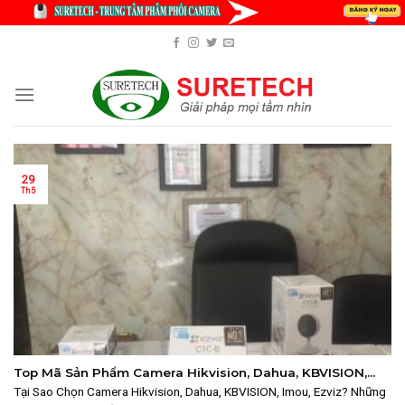
Skip
to
content
29
Th5
Top Mã Sản Phẩm Camera Hikvision, Dahua, KBVISION,
Imou, Ezviz 2025
Tại Sao Chọn Camera Hikvision, Dahua, KBVISION, Imou, Ezviz? Những