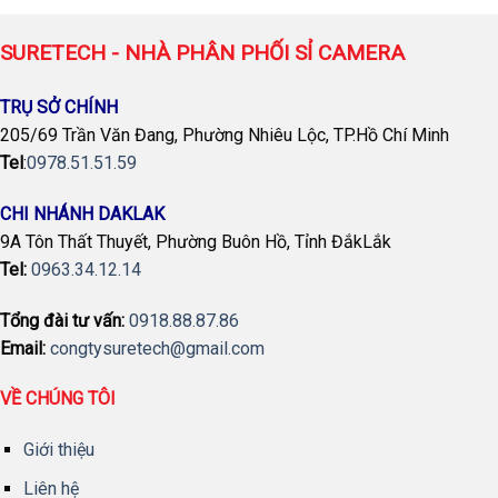
SURETECH - NHÀ PHÂN PHỐI SỈ CAMERA
TRỤ SỞ CHÍNH
205/69 Trần Văn Đang, Phường Nhiêu Lộc, TP.Hồ Chí Minh
Tel
:
0978.51.51.59
CHI NHÁNH DAKLAK
9A Tôn Thất Thuyết, Phường Buôn Hồ, Tỉnh ĐắkLắk
Tel:
0963.34.12.14
Tổng đài tư vấn:
0918.88.87.86
Email:
congtysuretech@gmail.com
VỀ CHÚNG TÔI
Giới thiệu
Liên hệ