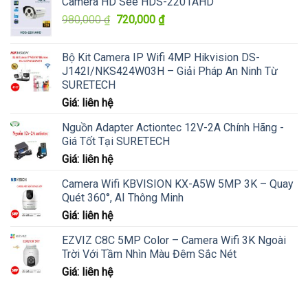
Camera HD See HDS-2201AHD
Giá
Giá
980,000
₫
720,000
₫
gốc
hiện
là:
tại
Bộ Kit Camera IP Wifi 4MP Hikvision DS-
980,000 ₫.
là:
J142I/NKS424W03H – Giải Pháp An Ninh Từ
720,000 ₫.
SURETECH
Giá: liên hệ
Nguồn Adapter Actiontec 12V-2A Chính Hãng -
Giá Tốt Tại SURETECH
Giá: liên hệ
Camera Wifi KBVISION KX-A5W 5MP 3K – Quay
Quét 360°, AI Thông Minh
Giá: liên hệ
EZVIZ C8C 5MP Color – Camera Wifi 3K Ngoài
Trời Với Tầm Nhìn Màu Đêm Sắc Nét
Giá: liên hệ