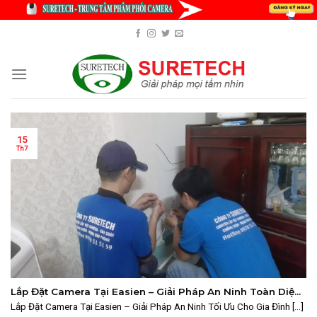
Skip
to
content
15
Th7
Lắp Đặt Camera Tại Easien – Giải Pháp An Ninh Toàn Diện
Cho Gia Đình Và Doanh Nghiệp
Lắp Đặt Camera Tại Easien – Giải Pháp An Ninh Tối Ưu Cho Gia Đình [...]