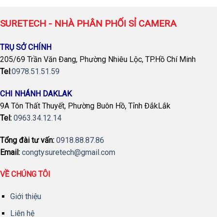
SURETECH - NHÀ PHÂN PHỐI SỈ CAMERA
TRỤ SỞ CHÍNH
205/69 Trần Văn Đang, Phường Nhiêu Lộc, TP.Hồ Chí Minh
Tel
:
0978.51.51.59
CHI NHÁNH DAKLAK
9A Tôn Thất Thuyết, Phường Buôn Hồ, Tỉnh ĐắkLắk
Tel:
0963.34.12.14
Tổng đài tư vấn:
0918.88.87.86
Email:
congtysuretech@gmail.com
VỀ CHÚNG TÔI
Giới thiệu
Liên hệ