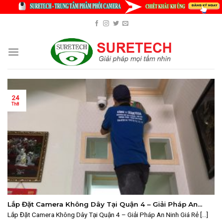
Skip
to
content
24
Th8
Lắp Đặt Camera Không Dây Tại Quận 4 – Giải Pháp An
Ninh Giá Rẻ Cho Nhà Phố Hẹp Ven Sông 2025
Lắp Đặt Camera Không Dây Tại Quận 4 – Giải Pháp An Ninh Giá Rẻ [...]