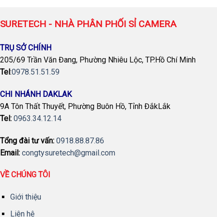
SURETECH - NHÀ PHÂN PHỐI SỈ CAMERA
TRỤ SỞ CHÍNH
205/69 Trần Văn Đang, Phường Nhiêu Lộc, TP.Hồ Chí Minh
Tel
:
0978.51.51.59
CHI NHÁNH DAKLAK
9A Tôn Thất Thuyết, Phường Buôn Hồ, Tỉnh ĐắkLắk
Tel:
0963.34.12.14
Tổng đài tư vấn:
0918.88.87.86
Email:
congtysuretech@gmail.com
VỀ CHÚNG TÔI
Giới thiệu
Liên hệ