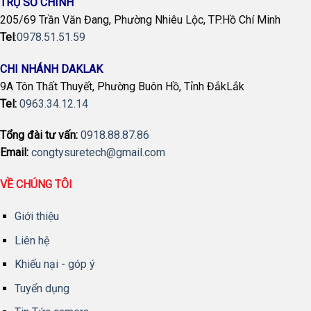
TRỤ SỞ CHÍNH
205/69 Trần Văn Đang, Phường Nhiêu Lộc, TP.Hồ Chí Minh
Tel
:
0978.51.51.59
CHI NHÁNH DAKLAK
9A Tôn Thất Thuyết, Phường Buôn Hồ, Tỉnh ĐắkLắk
Tel:
0963.34.12.14
Tổng đài tư vấn:
0918.88.87.86
Email:
congtysuretech@gmail.com
VỀ CHÚNG TÔI
Giới thiệu
Liên hệ
Khiếu nại - góp ý
Tuyển dụng