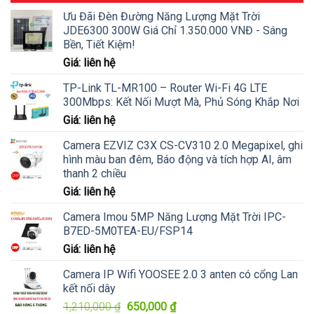
Ưu Đãi Đèn Đường Năng Lượng Mặt Trời
JDE6300 300W Giá Chỉ 1.350.000 VNĐ - Sáng
Bền, Tiết Kiệm!
Giá: liên hệ
TP-Link TL-MR100 – Router Wi-Fi 4G LTE
300Mbps: Kết Nối Mượt Mà, Phủ Sóng Khắp Nơi
Giá: liên hệ
Camera EZVIZ C3X CS-CV310 2.0 Megapixel, ghi
hình màu ban đêm, Báo động và tích hợp AI, âm
thanh 2 chiều
Giá: liên hệ
Camera Imou 5MP Năng Lượng Mặt Trời IPC-
B7ED-5M0TEA-EU/FSP14
Giá: liên hệ
Camera IP Wifi YOOSEE 2.0 3 anten có cổng Lan
kết nối dây
Giá
Giá
1,210,000
₫
650,000
₫