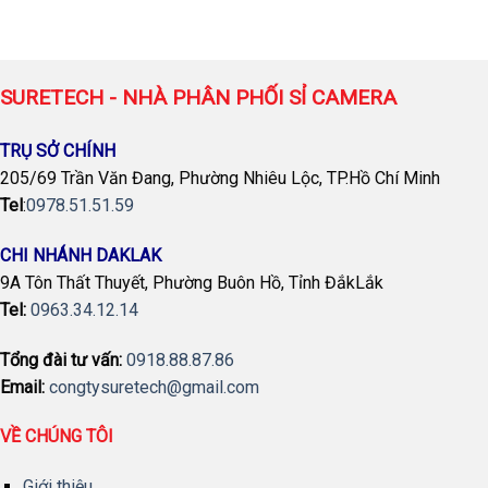
gốc
hiện
là:
tại
1,210,000 ₫.
là:
650,000 ₫.
SURETECH - NHÀ PHÂN PHỐI SỈ CAMERA
TRỤ SỞ CHÍNH
205/69 Trần Văn Đang, Phường Nhiêu Lộc, TP.Hồ Chí Minh
Tel
:
0978.51.51.59
CHI NHÁNH DAKLAK
9A Tôn Thất Thuyết, Phường Buôn Hồ, Tỉnh ĐắkLắk
Tel:
0963.34.12.14
Tổng đài tư vấn:
0918.88.87.86
Email:
congtysuretech@gmail.com
VỀ CHÚNG TÔI
Giới thiệu