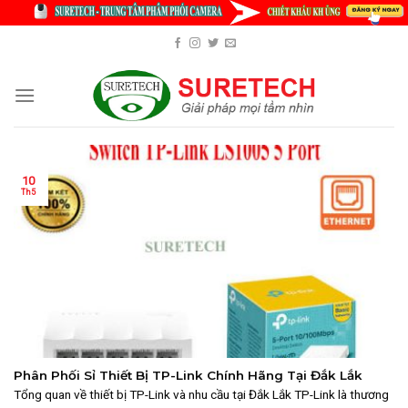
Skip
to
content
10
Th5
Phân Phối Sỉ Thiết Bị TP-Link Chính Hãng Tại Đắk Lắk
Tổng quan về thiết bị TP-Link và nhu cầu tại Đắk Lắk TP-Link là thương