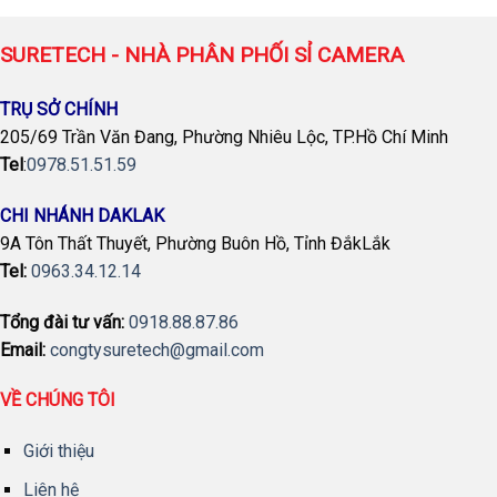
SURETECH - NHÀ PHÂN PHỐI SỈ CAMERA
TRỤ SỞ CHÍNH
205/69 Trần Văn Đang, Phường Nhiêu Lộc, TP.Hồ Chí Minh
Tel
:
0978.51.51.59
CHI NHÁNH DAKLAK
9A Tôn Thất Thuyết, Phường Buôn Hồ, Tỉnh ĐắkLắk
Tel:
0963.34.12.14
Tổng đài tư vấn:
0918.88.87.86
Email:
congtysuretech@gmail.com
VỀ CHÚNG TÔI
Giới thiệu
Liên hệ