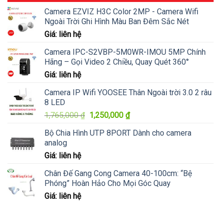
Camera EZVIZ H3C Color 2MP - Camera Wifi
Ngoài Trời Ghi Hình Màu Ban Đêm Sắc Nét
Giá: liên hệ
Camera IPC-S2VBP-5M0WR-IMOU 5MP Chính
Hãng – Gọi Video 2 Chiều, Quay Quét 360°
Giá: liên hệ
Camera IP Wifi YOOSEE Thân Ngoài trời 3.0 2 râu
8 LED
Giá
Giá
1,765,000
₫
1,250,000
₫
gốc
hiện
Bộ Chia Hình UTP 8PORT Dành cho camera
là:
tại
analog
1,765,000 ₫.
là:
Giá: liên hệ
1,250,000 ₫.
Chân Đế Gang Cong Camera 40-100cm: “Bệ
Phóng” Hoàn Hảo Cho Mọi Góc Quay
Giá: liên hệ