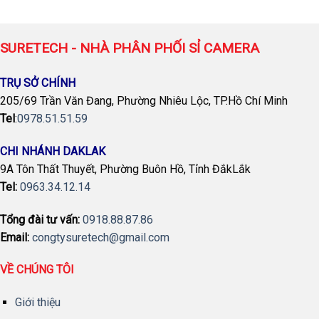
SURETECH - NHÀ PHÂN PHỐI SỈ CAMERA
TRỤ SỞ CHÍNH
205/69 Trần Văn Đang, Phường Nhiêu Lộc, TP.Hồ Chí Minh
Tel
:
0978.51.51.59
CHI NHÁNH DAKLAK
9A Tôn Thất Thuyết, Phường Buôn Hồ, Tỉnh ĐắkLắk
Tel:
0963.34.12.14
Tổng đài tư vấn:
0918.88.87.86
Email:
congtysuretech@gmail.com
VỀ CHÚNG TÔI
Giới thiệu