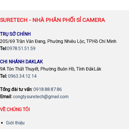
SURETECH - NHÀ PHÂN PHỐI SỈ CAMERA
TRỤ SỞ CHÍNH
205/69 Trần Văn Đang, Phường Nhiêu Lộc, TP.Hồ Chí Minh
Tel
:
0978.51.51.59
CHI NHÁNH DAKLAK
9A Tôn Thất Thuyết, Phường Buôn Hồ, Tỉnh ĐắkLắk
Tel:
0963.34.12.14
Tổng đài tư vấn:
0918.88.87.86
Email:
congtysuretech@gmail.com
VỀ CHÚNG TÔI
Giới thiệu