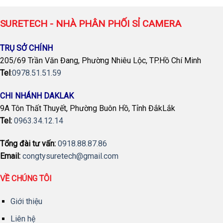
SURETECH - NHÀ PHÂN PHỐI SỈ CAMERA
TRỤ SỞ CHÍNH
205/69 Trần Văn Đang, Phường Nhiêu Lộc, TP.Hồ Chí Minh
Tel
:
0978.51.51.59
CHI NHÁNH DAKLAK
9A Tôn Thất Thuyết, Phường Buôn Hồ, Tỉnh ĐắkLắk
Tel:
0963.34.12.14
Tổng đài tư vấn:
0918.88.87.86
Email:
congtysuretech@gmail.com
VỀ CHÚNG TÔI
Giới thiệu
Liên hệ