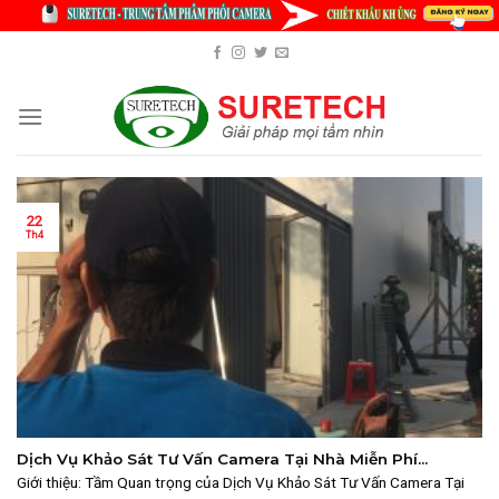
Skip
to
content
22
Th4
Dịch Vụ Khảo Sát Tư Vấn Camera Tại Nhà Miễn Phí
TPHCM: Suretech Hỗ Trợ Tận Tâm
Giới thiệu: Tầm Quan trọng của Dịch Vụ Khảo Sát Tư Vấn Camera Tại