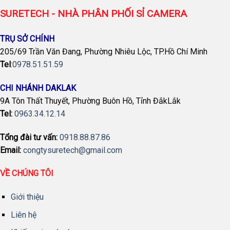
SURETECH - NHÀ PHÂN PHỐI SỈ CAMERA
TRỤ SỞ CHÍNH
205/69 Trần Văn Đang, Phường Nhiêu Lộc, TP.Hồ Chí Minh
Tel
:
0978.51.51.59
CHI NHÁNH DAKLAK
9A Tôn Thất Thuyết, Phường Buôn Hồ, Tỉnh ĐắkLắk
Tel:
0963.34.12.14
Tổng đài tư vấn:
0918.88.87.86
Email:
congtysuretech@gmail.com
VỀ CHÚNG TÔI
Giới thiệu
Liên hệ