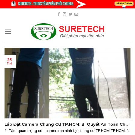
Skip
to
content
25
Th4
Lắp Đặt Camera Chung Cư TP.HCM: Bí Quyết An Toàn Cho
Cư Dân
1. Tầm quan trọng của camera an ninh tại chung cư TP.HCM TP.HCM là