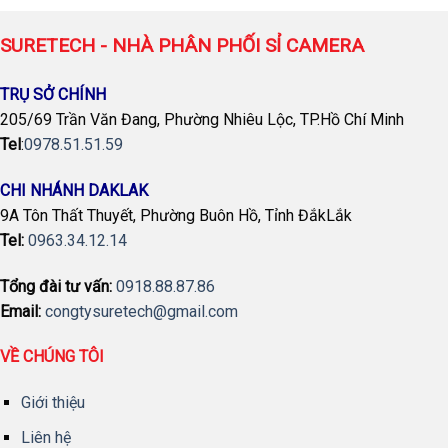
SURETECH - NHÀ PHÂN PHỐI SỈ CAMERA
TRỤ SỞ CHÍNH
205/69 Trần Văn Đang, Phường Nhiêu Lộc, TP.Hồ Chí Minh
Tel
:
0978.51.51.59
CHI NHÁNH DAKLAK
9A Tôn Thất Thuyết, Phường Buôn Hồ, Tỉnh ĐắkLắk
Tel:
0963.34.12.14
Tổng đài tư vấn:
0918.88.87.86
Email:
congtysuretech@gmail.com
VỀ CHÚNG TÔI
Giới thiệu
Liên hệ