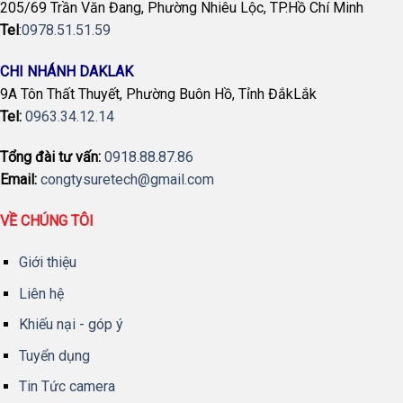
205/69 Trần Văn Đang, Phường Nhiêu Lộc, TP.Hồ Chí Minh
Tel
:
0978.51.51.59
CHI NHÁNH DAKLAK
9A Tôn Thất Thuyết, Phường Buôn Hồ, Tỉnh ĐắkLắk
Tel:
0963.34.12.14
Tổng đài tư vấn:
0918.88.87.86
Email:
congtysuretech@gmail.com
VỀ CHÚNG TÔI
Giới thiệu
Liên hệ
Khiếu nại - góp ý
Tuyển dụng
Tin Tức camera