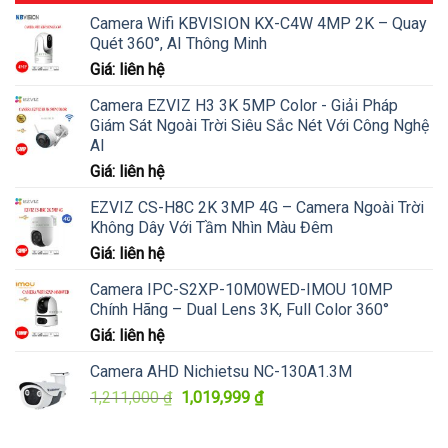
Camera Wifi KBVISION KX-C4W 4MP 2K – Quay
Quét 360°, AI Thông Minh
Giá: liên hệ
Camera EZVIZ H3 3K 5MP Color - Giải Pháp
Giám Sát Ngoài Trời Siêu Sắc Nét Với Công Nghệ
AI
Giá: liên hệ
EZVIZ CS-H8C 2K 3MP 4G – Camera Ngoài Trời
Không Dây Với Tầm Nhìn Màu Đêm
Giá: liên hệ
Camera IPC-S2XP-10M0WED-IMOU 10MP
Chính Hãng – Dual Lens 3K, Full Color 360°
Giá: liên hệ
Camera AHD Nichietsu NC-130A1.3M
Giá
Giá
1,211,000
₫
1,019,999
₫
gốc
hiện
là:
tại