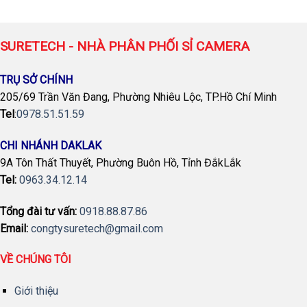
1,211,000 ₫.
là:
1,019,999 ₫.
SURETECH - NHÀ PHÂN PHỐI SỈ CAMERA
TRỤ SỞ CHÍNH
205/69 Trần Văn Đang, Phường Nhiêu Lộc, TP.Hồ Chí Minh
Tel
:
0978.51.51.59
CHI NHÁNH DAKLAK
9A Tôn Thất Thuyết, Phường Buôn Hồ, Tỉnh ĐắkLắk
Tel:
0963.34.12.14
Tổng đài tư vấn:
0918.88.87.86
Email:
congtysuretech@gmail.com
VỀ CHÚNG TÔI
Giới thiệu