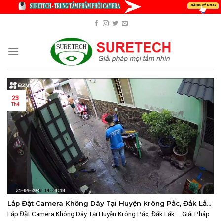
Skip
to
content
23
Th4
Lắp Đặt Camera Không Dây Tại Huyện Krông Pắc, Đắk Lắk
– Giải Pháp An Ninh Tiện Lợi Cho Nhà Ở Và Đất Nông
Lắp Đặt Camera Không Dây Tại Huyện Krông Pắc, Đắk Lắk – Giải Pháp
Nghiệp 2025