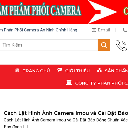
Email
m Phân Phối Camera An Ninh Chính Hãng
Tìm
kiếm:
TRANG CHỦ
GIỚI THIỆU
SẢN PHẨ
CÔNG TY PHÂN PHỐI 
Cách Lật Hình Ảnh Camera Imou và Cài Đặt Bá
Động Chuẩn Xác
Cách Lật Hình Ảnh Camera Imou và Cài Đặt Báo Động Chuẩn Xác
Bạn đang [...]