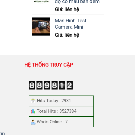
độ có màu ban đêm
Giá: liên hệ
Màn Hình Test
Camera Mini
Giá: liên hệ
HỆ THỐNG TRUY CẬP
Hits Today : 2931
Total Hits : 3527384
Who's Online : 7
tin