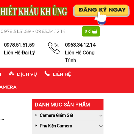
0978.51.51.59 - 0963.34.12.14
0
₫
0978.51.51.59
0963.34.12.14
Liên Hệ Đại Lý
Liên Hệ Công
Trình
M
DỊCH VỤ
LIÊN HỆ
CAMERA
DANH MỤC SẢN PHẨM
Camera Giám Sát
o
Phụ Kiện Camera