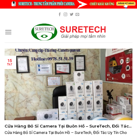
Skip
to
content
15
Th7
Cửa Hàng Bỏ Sỉ Camera Tại Buôn Hồ – SureTech, Đối Tác
Uy Tín Cho Đại Lý
Cửa Hàng Bỏ Sỉ Camera Tại Buôn Hồ – SureTech, Đối Tác Uy Tín Cho