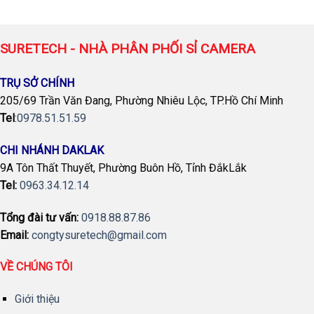
SURETECH - NHÀ PHÂN PHỐI SỈ CAMERA
TRỤ SỞ CHÍNH
205/69 Trần Văn Đang, Phường Nhiêu Lộc, TP.Hồ Chí Minh
Tel
:
0978.51.51.59
CHI NHÁNH DAKLAK
9A Tôn Thất Thuyết, Phường Buôn Hồ, Tỉnh ĐắkLắk
Tel:
0963.34.12.14
Tổng đài tư vấn:
0918.88.87.86
Email:
congtysuretech@gmail.com
VỀ CHÚNG TÔI
Giới thiệu