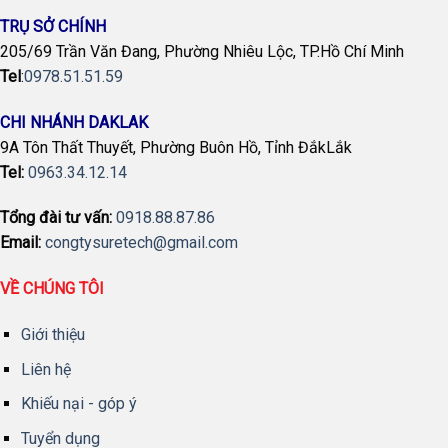
TRỤ SỞ CHÍNH
205/69 Trần Văn Đang, Phường Nhiêu Lộc, TP.Hồ Chí Minh
Tel
:
0978.51.51.59
CHI NHÁNH DAKLAK
9A Tôn Thất Thuyết, Phường Buôn Hồ, Tỉnh ĐắkLắk
Tel:
0963.34.12.14
Tổng đài tư vấn:
0918.88.87.86
Email:
congtysuretech@gmail.com
VỀ CHÚNG TÔI
Giới thiệu
Liên hệ
Khiếu nại - góp ý
Tuyển dụng