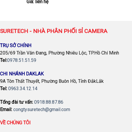
Giá: liên hệ
SURETECH - NHÀ PHÂN PHỐI SỈ CAMERA
TRỤ SỞ CHÍNH
205/69 Trần Văn Đang, Phường Nhiêu Lộc, TP.Hồ Chí Minh
Tel
:
0978.51.51.59
CHI NHÁNH DAKLAK
9A Tôn Thất Thuyết, Phường Buôn Hồ, Tỉnh ĐắkLắk
Tel:
0963.34.12.14
Tổng đài tư vấn:
0918.88.87.86
Email:
congtysuretech@gmail.com
VỀ CHÚNG TÔI