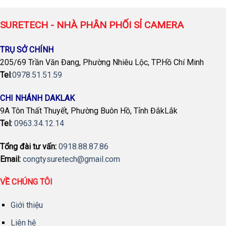
SURETECH - NHÀ PHÂN PHỐI SỈ CAMERA
TRỤ SỞ CHÍNH
205/69 Trần Văn Đang, Phường Nhiêu Lộc, TP.Hồ Chí Minh
Tel
:
0978.51.51.59
CHI NHÁNH DAKLAK
9A Tôn Thất Thuyết, Phường Buôn Hồ, Tỉnh ĐắkLắk
Tel:
0963.34.12.14
Tổng đài tư vấn:
0918.88.87.86
Email:
congtysuretech@gmail.com
VỀ CHÚNG TÔI
Giới thiệu
Liên hệ