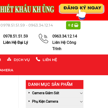
0978.51.51.59 - 0963.34.12.14
0
₫
0978.51.51.59
0963.34.12.14
Liên Hệ Đại Lý
Liên Hệ Công
Trình
M
DỊCH VỤ
LIÊN HỆ
CAMERA
DANH MỤC SẢN PHẨM
Camera Giám Sát
Phụ Kiện Camera