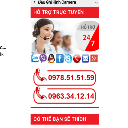
Đầu Ghi Hình Camera
HỖ TRỢ TRỰC TUYẾN
c
ng
ắk
CÓ THỂ BẠN SẼ THÍCH