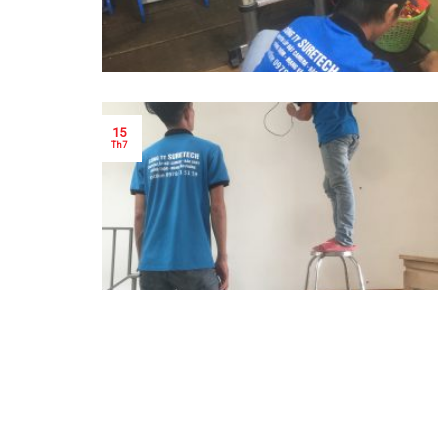
15
Th7