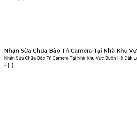
Nhận Sửa Chữa Bảo Trì Camera Tại Nhà Khu Vự
Buôn Hồ Đắk Lắk – Dịch Vụ Uy Tín, Nhanh Chó
Nhận Sửa Chữa Bảo Trì Camera Tại Nhà Khu Vực Buôn Hồ Đắk L
– [...]