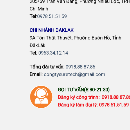
205/69 Trần Văn Đang, Phường Nhiêu Lộc, TP.
Chí Minh
Tel
:
0978.51.51.59
CHI NHÁNH DAKLAK
9A Tôn Thất Thuyết, Phường Buôn Hồ, Tỉnh
ĐắkLắk
Tel:
0963.34.12.14
Tổng đài tư vấn:
0918.88.87.86
Email:
congtysuretech@gmail.com
GỌI TƯ VẤN(8:30-21:30)
Đăng ký công trình : 0918.88.87.
Đăng ký làm đại lý: 0978.51.51.59