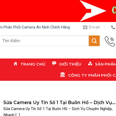
Email
m Phân Phối Camera An Ninh Chính Hãng
Tìm
kiếm:
TRANG CHỦ
GIỚI THIỆU
SẢN PHẨ
CÔNG TY PHÂN PHỐI 
Sửa Camera Uy Tín Số 1 Tại Buôn Hồ – Dịch Vụ
Chuyên Nghiệp, Nhanh Chóng Từ SureTech
Sửa Camera Uy Tín Số 1 Tại Buôn Hồ – Dịch Vụ Chuyên Nghiệp,
Nhanh [...]