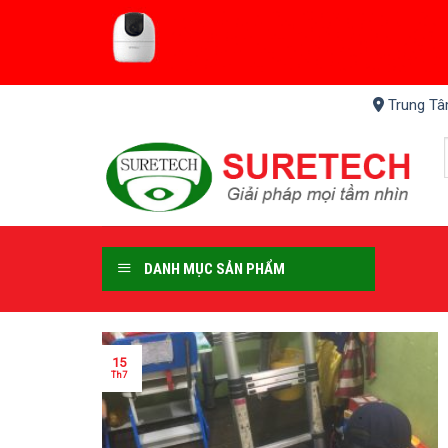
Skip
to
content
Trung Tâ
DANH MỤC SẢN PHẨM
15
Th7