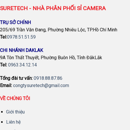
SURETECH - NHÀ PHÂN PHỐI SỈ CAMERA
TRỤ SỞ CHÍNH
205/69 Trần Văn Đang, Phường Nhiêu Lộc, TP.Hồ Chí Minh
Tel
:
0978.51.51.59
CHI NHÁNH DAKLAK
9A Tôn Thất Thuyết, Phường Buôn Hồ, Tỉnh ĐắkLắk
Tel:
0963.34.12.14
Tổng đài tư vấn:
0918.88.87.86
Email:
congtysuretech@gmail.com
VỀ CHÚNG TÔI
Giới thiệu
Liên hệ