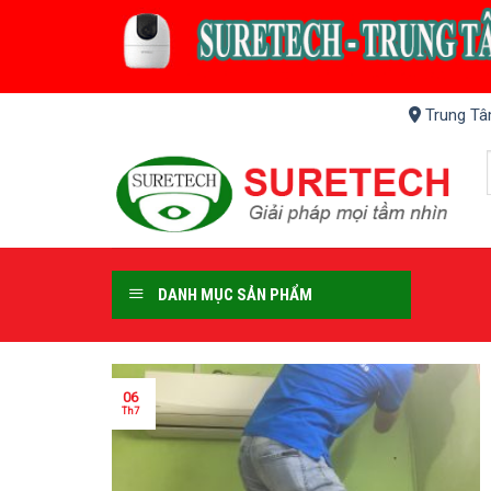
Skip
to
content
Trung Tâ
DANH MỤC SẢN PHẨM
06
Th7