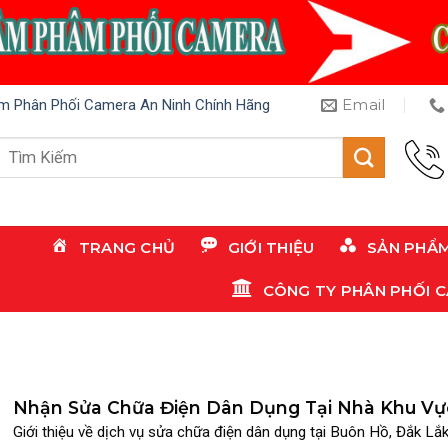
Email
m Phân Phối Camera An Ninh Chính Hãng
Tìm
kiếm:
TRANG CHỦ
GIỚI THIỆU
SẢN PHẨ
CÔNG TY PHÂN PHỐI 
Nhận Sửa Chữa Điện Dân Dụng Tại Nhà Khu Vự
Buôn Hồ Đắk Lắk – Uy Tín, Nhanh Chóng
Giới thiệu về dịch vụ sửa chữa điện dân dụng tại Buôn Hồ, Đắk Lắk [