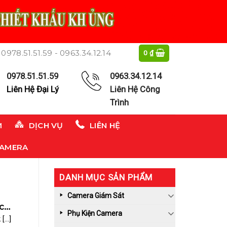
0978.51.51.59 - 0963.34.12.14
0
₫
0978.51.51.59
0963.34.12.14
Liên Hệ Đại Lý
Liên Hệ Công
Trình
M
DỊCH VỤ
LIÊN HỆ
CAMERA
DANH MỤC SẢN PHẨM
Camera Giám Sát
c
Phụ Kiện Camera
...]