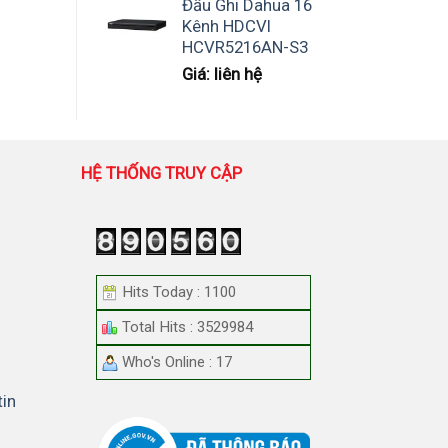
Đầu Ghi Dahua 16
là:
tại
Kênh HDCVI
1,825,000 ₫.
là:
HCVR5216AN-S3
770,000 ₫.
Giá: liên hệ
HỆ THỐNG TRUY CẬP
Hits Today : 1100
Total Hits : 3529984
Who's Online : 17
tin