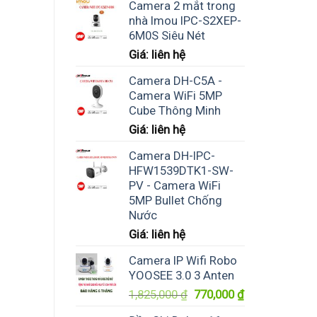
Camera 2 mắt trong
nhà Imou IPC-S2XEP-
6M0S Siêu Nét
Giá: liên hệ
Camera DH-C5A -
Camera WiFi 5MP
Cube Thông Minh
Giá: liên hệ
Camera DH-IPC-
HFW1539DTK1-SW-
PV - Camera WiFi
5MP Bullet Chống
Nước
Giá: liên hệ
Camera IP Wifi Robo
YOOSEE 3.0 3 Anten
Giá
Giá
1,825,000
₫
770,000
₫
gốc
hiện