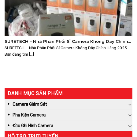
SURETECH – Nhà Phân Phối Sỉ Camera Không Dây Chính
Hãng 2025
SURETECH – Nhà Phân Phối Sỉ Camera Không Dây Chính Hãng 2025
Bạn đang tìm [...]
DANH MỤC SẢN PHẨM
Camera Giám Sát
Phụ Kiện Camera
Đầu Ghi Hình Camera
HỖ TRỢ TRỰC TUYẾN