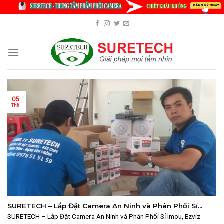
Skip
to
content
05
Th6
SURETECH – Lắp Đặt Camera An Ninh và Phân Phối Sỉ
Imou, Ezviz 2025
SURETECH – Lắp Đặt Camera An Ninh và Phân Phối Sỉ Imou, Ezviz