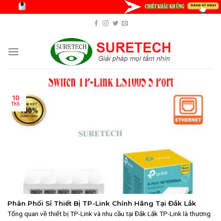
Skip
to
content
10
Th5
Phân Phối Sỉ Thiết Bị TP-Link Chính Hãng Tại Đắk Lắk
Tổng quan về thiết bị TP-Link và nhu cầu tại Đắk Lắk TP-Link là thương