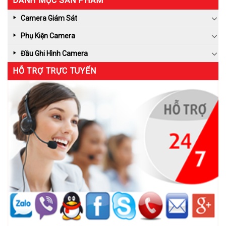
DANH MỤC SẢN PHẨM
Camera Giám Sát
Phụ Kiện Camera
Đầu Ghi Hình Camera
HỖ TRỢ TRỰC TUYẾN