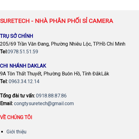
SURETECH - NHÀ PHÂN PHỐI SỈ CAMERA
TRỤ SỞ CHÍNH
205/69 Trần Văn Đang, Phường Nhiêu Lộc, TP.Hồ Chí Minh
Tel
:
0978.51.51.59
CHI NHÁNH DAKLAK
9A Tôn Thất Thuyết, Phường Buôn Hồ, Tỉnh ĐắkLắk
Tel:
0963.34.12.14
Tổng đài tư vấn:
0918.88.87.86
Email:
congtysuretech@gmail.com
VỀ CHÚNG TÔI
Giới thiệu