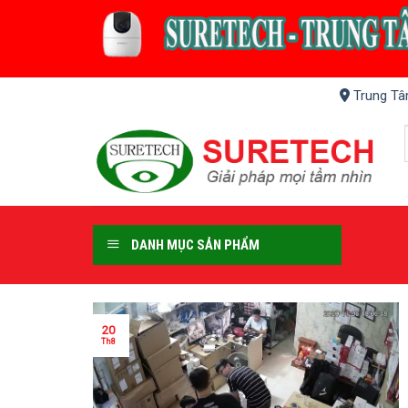
Skip
to
content
Trung Tâ
DANH MỤC SẢN PHẨM
20
Th8