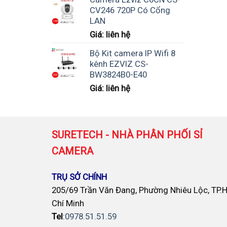
CV246 720P Có Cổng
LAN
Giá: liên hệ
Bộ Kit camera IP Wifi 8
kênh EZVIZ CS-
BW3824B0-E40
Giá: liên hệ
SURETECH - NHÀ PHÂN PHỐI SỈ
CAMERA
TRỤ SỞ CHÍNH
205/69 Trần Văn Đang, Phường Nhiêu Lộc, TP.
Chí Minh
Tel
:
0978.51.51.59