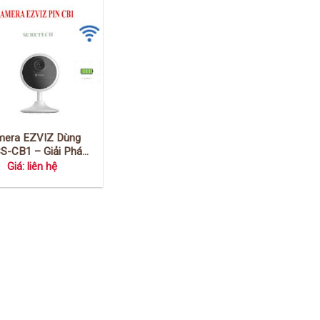
mera EZVIZ Dùng
CS-CB1 – Giải Pháp
inh Trong Nhà Linh
Giá: liên hệ
oạt Toàn Quốc