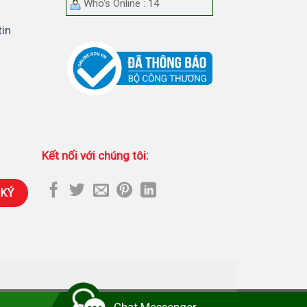
Who's Online : 14
tin
Kết nối với chúng tôi:
hối Camera Imou
-
Lắp đặt camera tại nhà