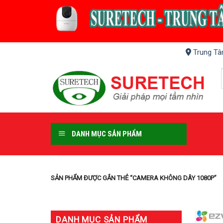
Skip
to
content
Trung Tâ
DANH MỤC SẢN PHẨM
SẢN PHẨM ĐƯỢC GẮN THẺ “CAMERA KHÔNG DÂY 1080P”
DANH MỤC SẢN PHẨM