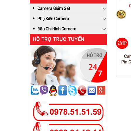
Camera Giám Sát
Phụ Kiện Camera
Đầu Ghi Hình Camera
HỖ TRỢ TRỰC TUYẾN
Ca
Pin 
An N
H