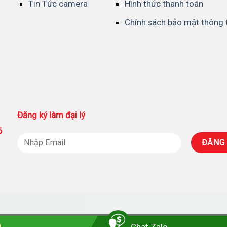
Tin Tức camera
Hình thức thanh toán
Chính sách bảo mật thông 
Đăng ký làm đại lý
86
ượng
-
Cửa hàng công ty phân phối camera
-
Nhà Phân P
Copyright 2026 ©
Thiết kế bởi
Công Ty TNHH MTV SURETECH