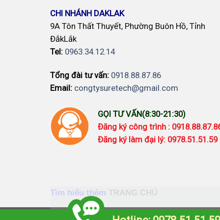
CHI NHÁNH DAKLAK
9A Tôn Thất Thuyết, Phường Buôn Hồ, Tỉnh
ĐắkLắk
Tel:
0963.34.12.14
Tổng đài tư vấn:
0918.88.87.86
Email:
congtysuretech@gmail.com
GỌI TƯ VẤN(8:30-21:30)
Đăng ký công trình : 0918.88.87.
Đăng ký làm đại lý: 0978.51.51.59
Tìm hiểu thêm
TRANG CHỦ
Camera imou
-
Camera Ezviz
-
Đèn Năng l