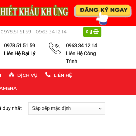
0978.51.51.59 - 0963.34.12.14
0
₫
0978.51.51.59
0963.34.12.14
Liên Hệ Đại Lý
Liên Hệ Công
Trình
M
DỊCH VỤ
LIÊN HỆ
CAMERA
ả duy nhất