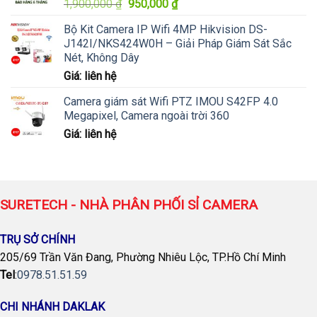
Giá
Giá
1,900,000
₫
950,000
₫
gốc
hiện
Bộ Kit Camera IP Wifi 4MP Hikvision DS-
là:
tại
J142I/NKS424W0H – Giải Pháp Giám Sát Sắc
1,900,000 ₫.
là:
Nét, Không Dây
950,000 ₫.
Giá: liên hệ
Camera giám sát Wifi PTZ IMOU S42FP 4.0
Megapixel, Camera ngoài trời 360
Giá: liên hệ
SURETECH - NHÀ PHÂN PHỐI SỈ CAMERA
TRỤ SỞ CHÍNH
205/69 Trần Văn Đang, Phường Nhiêu Lộc, TP.Hồ Chí Minh
Tel
:
0978.51.51.59
CHI NHÁNH DAKLAK