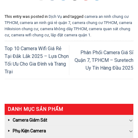
This entry was posted in
Dịch Vụ
and tagged
camera an ninh chung cư
TP.HCM
,
camera an ninh giá rẻ quận 7
,
camera chung cư TP.HCM
,
camera
Hikvision chung cư
,
camera không dây TP.HCM
,
camera quan sát chung
cư
,
camera wifi chung cư
,
lắp đặt camera quận 1
.
Top 10 Camera Wifi Giá Rẻ
Phân Phối Camera Giá Sỉ
Tại Đắk Lắk 2025 – Lựa Chọn
Quận 7, TP.HCM – Suretech
Tối Ưu Cho Gia Đình và Trang
Uy Tín Hàng Đầu 2025
Trại
DANH MỤC SẢN PHẨM
Camera Giám Sát
Phụ Kiện Camera