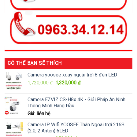
CÓ THỂ BẠN SẼ THÍCH
Camera yoosee xoay ngoài trời 8 đèn LED
Giá
Giá
1,720,000
₫
1,320,000
₫
gốc
hiện
là:
tại
Camera EZVIZ CS-H8x 4K - Giải Pháp An Ninh
1,720,000 ₫.
là:
Thông Minh Hàng Đầu
1,320,000 ₫.
Giá: liên hệ
Camera IP Wifi YOOSEE Thân Ngoài trời 216S
(2.0, 2 Anten) 6LED