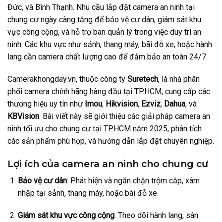
Đức, và Bình Thạnh. Nhu cầu lắp đặt camera an ninh tại
chung cư ngày càng tăng để bảo vệ cư dân, giám sát khu
vực công cộng, và hỗ trợ ban quản lý trong việc duy trì an
ninh. Các khu vực như sảnh, thang máy, bãi đỗ xe, hoặc hành
lang cần camera chất lượng cao để đảm bảo an toàn 24/7.
Camerakhongday.vn, thuộc công ty
Suretech
, là nhà phân
phối camera chính hãng hàng đầu tại TP.HCM, cung cấp các
thương hiệu uy tín như
Imou
,
Hikvision
,
Ezviz
,
Dahua
, và
KBVision
. Bài viết này sẽ giới thiệu các giải pháp camera an
ninh tối ưu cho chung cư tại TP.HCM năm 2025, phân tích
các sản phẩm phù hợp, và hướng dẫn lắp đặt chuyên nghiệp.
Lợi ích của camera an ninh cho chung cư
Bảo vệ cư dân
: Phát hiện và ngăn chặn trộm cắp, xâm
nhập tại sảnh, thang máy, hoặc bãi đỗ xe.
Giám sát khu vực công cộng
: Theo dõi hành lang, sân