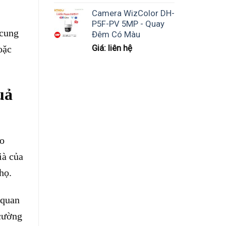
Camera WizColor DH-
P5F-PV 5MP - Quay
 cung
Đêm Có Màu
Giá: liên hệ
oặc
uả
ho
ià của
họ.
 quan
 cường