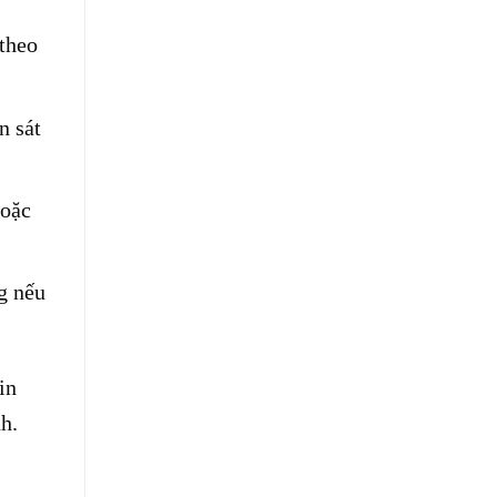
 theo
n sát
hoặc
g nếu
in
h.