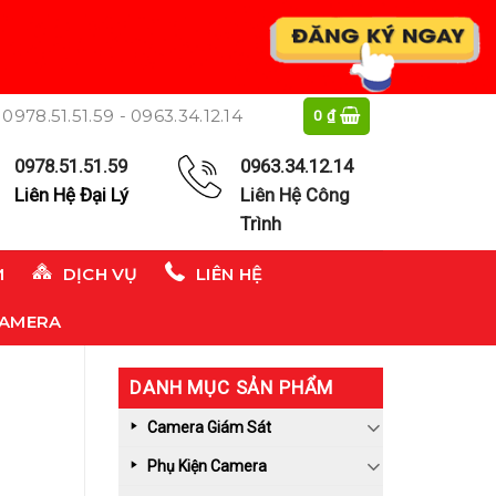
0978.51.51.59 - 0963.34.12.14
0
₫
0978.51.51.59
0963.34.12.14
Liên Hệ Đại Lý
Liên Hệ Công
Trình
M
DỊCH VỤ
LIÊN HỆ
CAMERA
DANH MỤC SẢN PHẨM
Camera Giám Sát
Phụ Kiện Camera