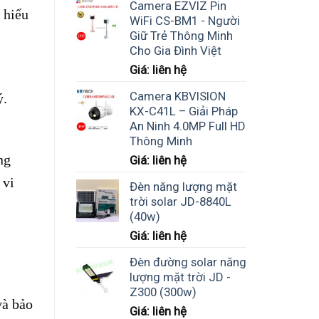
Camera EZVIZ Pin
 hiểu
WiFi CS-BM1 - Người
Giữ Trẻ Thông Minh
Cho Gia Đình Việt
Giá: liên hệ
Camera KBVISION
ý.
KX-C41L – Giải Pháp
An Ninh 4.0MP Full HD
Thông Minh
ng
Giá: liên hệ
 vi
Đèn năng lượng mặt
trời solar JD-8840L
(40w)
Giá: liên hệ
Đèn đường solar năng
lượng mặt trời JD -
Z300 (300w)
và bảo
Giá: liên hệ