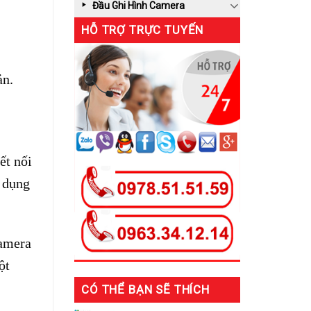
Đầu Ghi Hình Camera
HỖ TRỢ TRỰC TUYẾN
ản.
ết nối
ử dụng
camera
ột
CÓ THỂ BẠN SẼ THÍCH