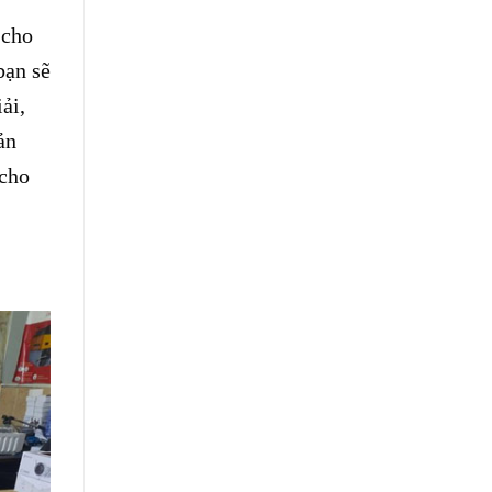
 cho
bạn sẽ
ải,
ản
 cho