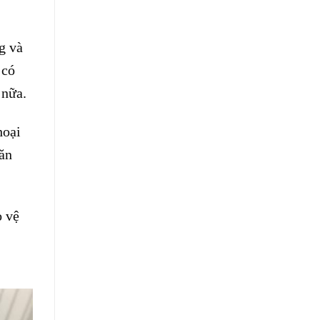
g và
 có
 nữa.
hoại
văn
o vệ