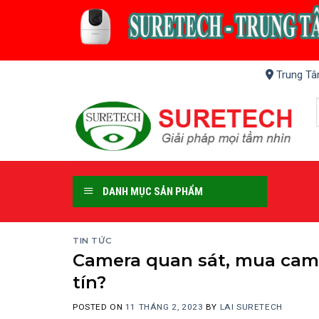
Skip
to
content
Trung Tâ
DANH MỤC SẢN PHẨM
TIN TỨC
Camera quan sát, mua came
tín?
POSTED ON
11 THÁNG 2, 2023
BY
LAI SURETECH