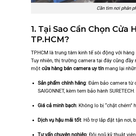
Cần tìm nơi phân ph
1. Tại Sao Cần Chọn Cửa
TP.HCM?
TP.HCM là trung tâm kinh tế sôi động với hàng 
Tuy nhiên, thị trường camera tại đây cũng đầy
một
cửa hàng bán camera uy tín
mang lại những
Sản phẩm chính hãng
: Đảm bảo camera từ c
SAIGONNET, kèm tem bảo hành SURETECH.
Giá cả minh bạch
: Không lo bị “chặt chém” 
Dịch vụ hậu mãi tốt
: Hỗ trợ lắp đặt tận nơi,
Tư vấn chuyên nghiệp
: Đội ngũ kỹ thuật vi