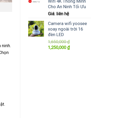
Wifi 4K Thông Minh
Cho An Ninh Tối Ưu
Giá: liên hệ
Camera wifi yoosee
xoay ngoài trời 16
đèn LED
1,650,000
₫
 ninh.
Giá
Giá
1,250,000
₫
 Chọn
gốc
hiện
là:
tại
1,650,000 ₫.
là:
1,250,000 ₫.
ật.