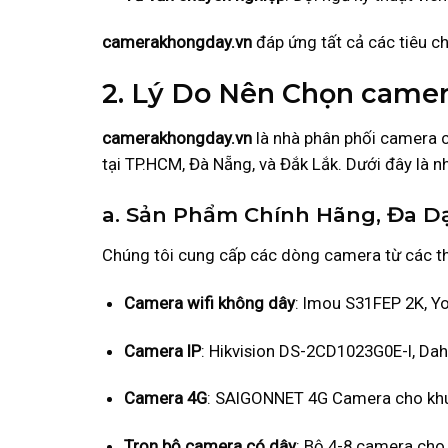
camerakhongday.vn
đáp ứng tất cả các tiêu ch
2. Lý Do Nên Chọn came
camerakhongday.vn
là nhà phân phối camera 
tại TP.HCM, Đà Nẵng, và Đắk Lắk. Dưới đây là n
a. Sản Phẩm Chính Hãng, Đa D
Chúng tôi cung cấp các dòng camera từ các th
Camera wifi không dây
: Imou S31FEP 2K, Y
Camera IP
: Hikvision DS-2CD1023G0E-I, D
Camera 4G
: SAIGONNET 4G Camera cho khu 
Trọn bộ camera có dây
: Bộ 4-8 camera cho 