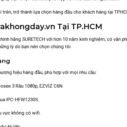
í trên, trở thành lựa chọn hàng đầu cho khách hàng tại TP.H
rakhongday.vn Tại TP.HCM
chính hãng SURETECH với hơn 10 năm kinh nghiệm, có văn p
hững lý do bạn nên chọn chúng tôi:
ạng
ương hiệu hàng đầu, phù hợp với mọi nhu cầu:
oosee 3 Râu 1080p, EZVIZ C6N.
ahua IPC-HFW1230S.
vực không có wifi.
dự án lớn.