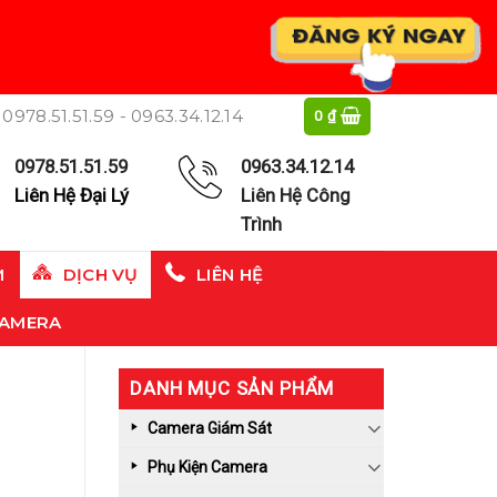
0978.51.51.59 - 0963.34.12.14
0
₫
0978.51.51.59
0963.34.12.14
Liên Hệ Đại Lý
Liên Hệ Công
Trình
M
DỊCH VỤ
LIÊN HỆ
CAMERA
DANH MỤC SẢN PHẨM
Camera Giám Sát
Phụ Kiện Camera