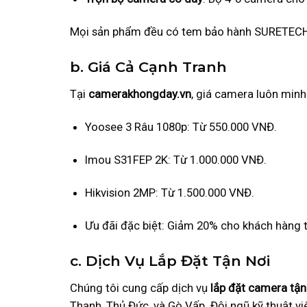
Mọi sản phẩm đều có tem bảo hành SURETECH,
b. Giá Cả Cạnh Tranh
Tại
camerakhongday.vn
, giá camera luôn minh
Yoosee 3 Râu 1080p: Từ 550.000 VNĐ.
Imou S31FEP 2K: Từ 1.000.000 VNĐ.
Hikvision 2MP: Từ 1.500.000 VNĐ.
Ưu đãi đặc biệt: Giảm 20% cho khách hàng t
c. Dịch Vụ Lắp Đặt Tận Nơi
Chúng tôi cung cấp dịch vụ
lắp đặt camera tận
Thạnh, Thủ Đức, và Gò Vấp. Đội ngũ kỹ thuật v