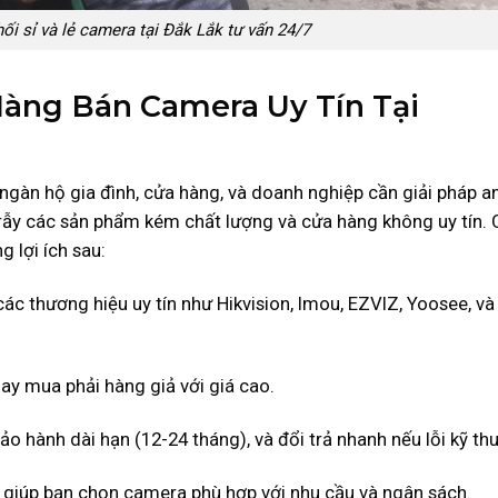
ối sỉ và lẻ camera tại Đắk Lắk tư vấn 24/7
 Hàng Bán Camera Uy Tín Tại
ngàn hộ gia đình, cửa hàng, và doanh nghiệp cần giải pháp an
 rẫy các sản phẩm kém chất lượng và cửa hàng không uy tín.
 lợi ích sau:
ác thương hiệu uy tín như Hikvision, Imou, EZVIZ, Yoosee, và
hay mua phải hàng giả với giá cao.
 bảo hành dài hạn (12-24 tháng), và đổi trả nhanh nếu lỗi kỹ thu
ên giúp bạn chọn camera phù hợp với nhu cầu và ngân sách.