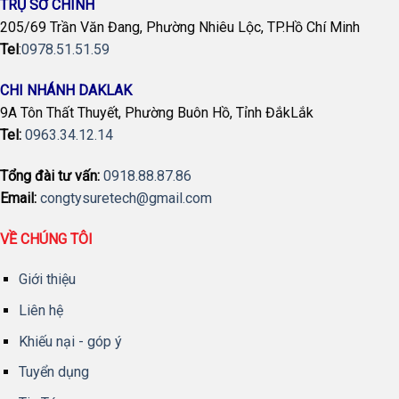
TRỤ SỞ CHÍNH
205/69 Trần Văn Đang, Phường Nhiêu Lộc, TP.Hồ Chí Minh
Tel
:
0978.51.51.59
CHI NHÁNH DAKLAK
9A Tôn Thất Thuyết, Phường Buôn Hồ, Tỉnh ĐắkLắk
Tel:
0963.34.12.14
Tổng đài tư vấn:
0918.88.87.86
Email:
congtysuretech@gmail.com
VỀ CHÚNG TÔI
Giới thiệu
Liên hệ
Khiếu nại - góp ý
Tuyển dụng