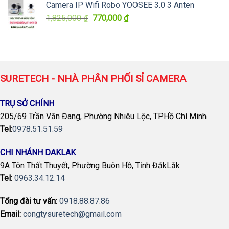
Camera IP Wifi Robo YOOSEE 3.0 3 Anten
Giá
Giá
1,825,000
₫
770,000
₫
gốc
hiện
là:
tại
1,825,000 ₫.
là:
770,000 ₫.
SURETECH - NHÀ PHÂN PHỐI SỈ CAMERA
TRỤ SỞ CHÍNH
205/69 Trần Văn Đang, Phường Nhiêu Lộc, TP.Hồ Chí Minh
Tel
:
0978.51.51.59
CHI NHÁNH DAKLAK
9A Tôn Thất Thuyết, Phường Buôn Hồ, Tỉnh ĐắkLắk
Tel:
0963.34.12.14
Tổng đài tư vấn:
0918.88.87.86
Email:
congtysuretech@gmail.com