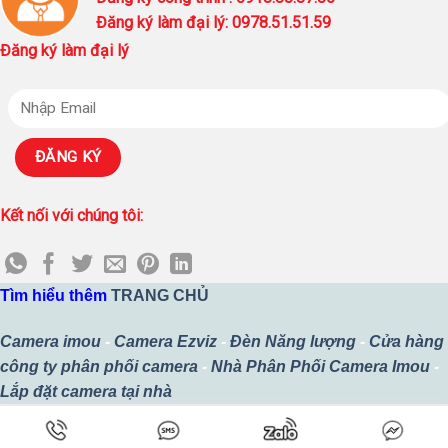
Đăng ký làm đại lý: 0978.51.51.59
Đăng ký làm đại lý
Kết nối với chúng tôi:
Tìm hiểu thêm
TRANG CHỦ
Camera imou
-
Camera Ezviz
-
Đèn Năng lượng
-
Cửa hàng
công ty phân phối camera
-
Nhà Phân Phối Camera Imou
-
Lắp đặt camera tại nhà
Copyright 2026 ©
Thiết kế bởi
Công Ty TNHH MTV SURETECH