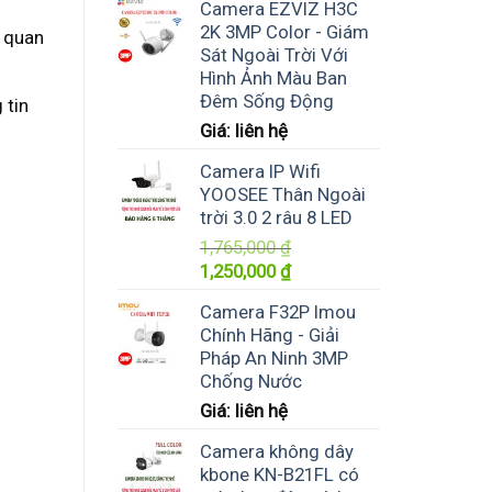
Camera EZVIZ H3C
2K 3MP Color - Giám
ơ quan
Sát Ngoài Trời Với
Hình Ảnh Màu Ban
Đêm Sống Động
 tin
Giá: liên hệ
Camera IP Wifi
YOOSEE Thân Ngoài
trời 3.0 2 râu 8 LED
1,765,000
₫
Giá
Giá
1,250,000
₫
gốc
hiện
Camera F32P Imou
là:
tại
Chính Hãng - Giải
1,765,000 ₫.
là:
Pháp An Ninh 3MP
1,250,000 ₫.
Chống Nước
Giá: liên hệ
Camera không dây
kbone KN-B21FL có