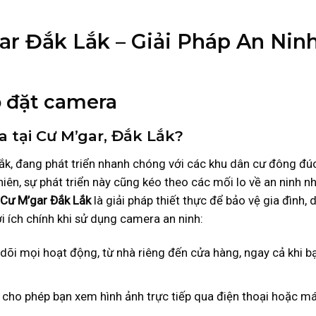
r Đắk Lắk – Giải Pháp An Nin
p đặt camera
a tại Cư M’gar, Đắk Lắk?
ắk, đang phát triển nhanh chóng với các khu dân cư đông đú
iên, sự phát triển này cũng kéo theo các mối lo về an ninh n
 Cư M’gar Đắk Lắk
là giải pháp thiết thực để bảo vệ gia đình,
ợi ích chính khi sử dụng camera an ninh:
dõi mọi hoạt động, từ nhà riêng đến cửa hàng, ngay cả khi b
 cho phép bạn xem hình ảnh trực tiếp qua điện thoại hoặc máy