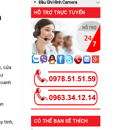
Đầu Ghi Hình Camera
HỖ TRỢ TRỰC TUYẾN
h
c, cửa
hư
 doanh
ạn
CÓ THỂ BẠN SẼ THÍCH
 tính,