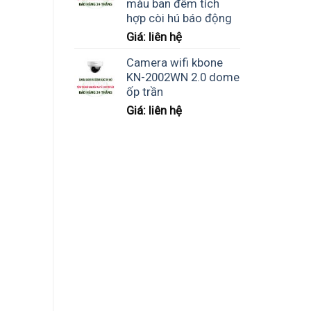
màu ban đêm tích
hợp còi hú báo động
Giá: liên hệ
Camera wifi kbone
KN-2002WN 2.0 dome
ốp trần
Giá: liên hệ