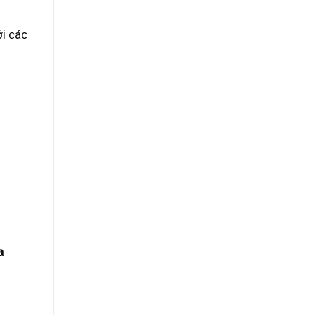
i các
a