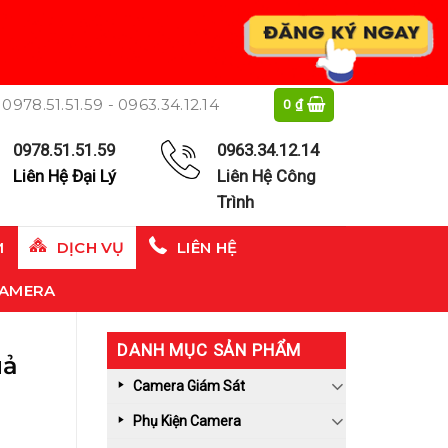
0978.51.51.59 - 0963.34.12.14
0
₫
0978.51.51.59
0963.34.12.14
Liên Hệ Đại Lý
Liên Hệ Công
Trình
M
DỊCH VỤ
LIÊN HỆ
CAMERA
DANH MỤC SẢN PHẨM
uả
Camera Giám Sát
Phụ Kiện Camera