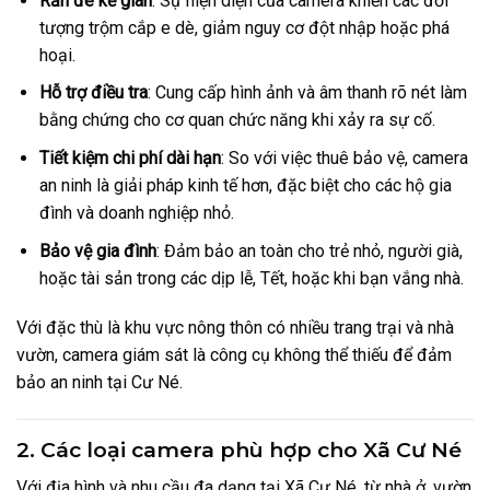
Răn đe kẻ gian
: Sự hiện diện của camera khiến các đối
tượng trộm cắp e dè, giảm nguy cơ đột nhập hoặc phá
hoại.
Hỗ trợ điều tra
: Cung cấp hình ảnh và âm thanh rõ nét làm
bằng chứng cho cơ quan chức năng khi xảy ra sự cố.
Tiết kiệm chi phí dài hạn
: So với việc thuê bảo vệ, camera
an ninh là giải pháp kinh tế hơn, đặc biệt cho các hộ gia
đình và doanh nghiệp nhỏ.
Bảo vệ gia đình
: Đảm bảo an toàn cho trẻ nhỏ, người già,
hoặc tài sản trong các dịp lễ, Tết, hoặc khi bạn vắng nhà.
Với đặc thù là khu vực nông thôn có nhiều trang trại và nhà
vườn, camera giám sát là công cụ không thể thiếu để đảm
bảo an ninh tại Cư Né.
2. Các loại camera phù hợp cho Xã Cư Né
Với địa hình và nhu cầu đa dạng tại Xã Cư Né, từ nhà ở, vườn