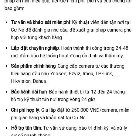
pháp an ninh hiệu quả, tiết kiệm chi phí. Dịch vụ của chúng tôi
bao gồm:
Tư vấn và khảo sát miễn phí
: Kỹ thuật viên đến tận nơi tại
Cư Né để đánh giá nhu cầu, đề xuất giải pháp camera phù
hợp với từng khách hàng.
Lắp đặt chuyên nghiệp
: Hoàn thành thi công trong 24-48
giờ, đảm bảo hệ thống hoạt động ổn định và thẩm mỹ.
Sản phẩm chính hãng
: Cung cấp camera từ các thương
hiệu hàng đầu như Yoosee, Ezviz, Imou, TP-Link,
Hikvision, Dahua.
Bảo hành dài hạn
: Bảo hành thiết bị từ 12 đến 24 tháng,
hỗ trợ kỹ thuật tận nơi trong vòng 24 giờ.
Chi phí hợp lý
: Giá lắp đặt từ 250.000 VNĐ/camera, miễn
phí giao hàng và khảo sát tại Cư Né.
Hỗ trợ tận tâm
: Tư vấn sử dụng, bảo trì định kỳ, và xử lý
sự cố nhanh chóng.