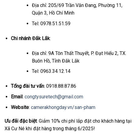
Địa chỉ: 205/69 Trần Văn Đang, Phường 11,
Quận 3, Hồ Chí Minh
Tel: 0978.51.51.59
Chi nhánh Đắk Lắk
:
Địa chỉ: 9A Tôn Thất Thuyết, P. Đạt Hiếu 2, TX.
Buôn Hồ, Tỉnh Đắk Lắk
Tel: 0963.34.12.14
Tổng đài tư vấn
: 0918.88.87.86
Email
:
congtysuretech@gmail.com
Website
:
camerakhongday.vn/san-pham
Ưu đãi đặc biệt
: Giảm 10% chi phí lắp đặt cho khách hàng tại
Xã Cư Né khi đặt hàng trong tháng 6/2025!