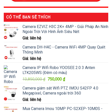
CÓ THỂ BẠN SẼ THÍCH
Camera EZVIZ H3C 2K+ 4MP - Giải Pháp An Ninh
Ngoài Trời Với Hình Ảnh Siêu Nét
Giá: liên hệ
Camera DH-H4C - Camera WiFi 4MP Quay Quét
Thông Minh
Giá: liên hệ
Camera IP Wifi Robo YOOSEE 2.0 3 Anten
LTK205WS (Đêm có màu)
Giá
Giá
13,850,000
₫
750,000
₫
gốc
hiện
Camera giám sát Wifi PTZ IMOU S42FP 4.0
là:
tại
Megapixel, Camera ngoài trời 360
13,850,000 ₫.
là:
Giá: liên hệ
750,000 ₫.
Mua Camera Imou 10MP PC-S2XEP-10M0S -