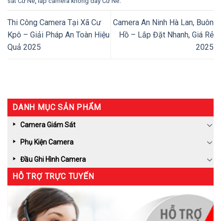
sát Cư Né
,
lắp camera không dây Cư Né
.
Thi Công Camera Tại Xã Cư
Camera An Ninh Hà Lan, Buôn
Kpô – Giải Pháp An Toàn Hiệu
Hồ – Lắp Đặt Nhanh, Giá Rẻ
Quả 2025
2025
DANH MỤC SẢN PHẨM
Camera Giám Sát
Phụ Kiện Camera
Đầu Ghi Hình Camera
HỖ TRỢ TRỰC TUYẾN