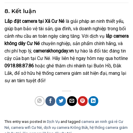
8. Kết luận
Lắp đặt camera tại Xã Cư Né
là giải pháp an ninh thiết yếu,
giúp bạn bảo vệ tài sản, gia đình, và doanh nghiệp trong bối
cảnh nhu cầu an toàn ngày càng tăng. Với dịch vụ
lắp camera
không dây Cư Né
chuyên nghiệp, sản phẩm chính hãng, và
chi phí hợp lý,
camerakhongday.vn
tự hào là đối tác đáng tin
cậy của bạn tại Cư Né. Hãy liên hệ ngay hôm nay qua hotline
0918.88.87.86
hoặc ghé thăm chi nhánh tại Buôn Hồ, Đắk
Lắk, để sở hữu hệ thống camera giám sát hiện đại, mang lại
sự an tâm tuyệt đối!
This entry was posted in
Dịch Vụ
and tagged
camera an ninh giá rẻ Cư
Né
,
camera wifi Cư Né
,
dịch vụ camera Krông Búk
,
hệ thống camera giám