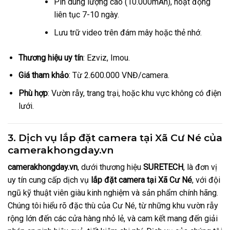
Pin dung lượng cao (10.000mAh), hoạt động
liên tục 7-10 ngày.
Lưu trữ video trên đám mây hoặc thẻ nhớ.
Thương hiệu uy tín
: Ezviz, Imou.
Giá tham khảo
: Từ 2.600.000 VNĐ/camera.
Phù hợp
: Vườn rẫy, trang trại, hoặc khu vực không có điện
lưới.
3. Dịch vụ lắp đặt camera tại Xã Cư Né của
camerakhongday.vn
camerakhongday.vn
, dưới thương hiệu
SURETECH
, là đơn vị
uy tín cung cấp dịch vụ
lắp đặt camera tại Xã Cư Né
, với đội
ngũ kỹ thuật viên giàu kinh nghiệm và sản phẩm chính hãng.
Chúng tôi hiểu rõ đặc thù của Cư Né, từ những khu vườn rẫy
rộng lớn đến các cửa hàng nhỏ lẻ, và cam kết mang đến giải