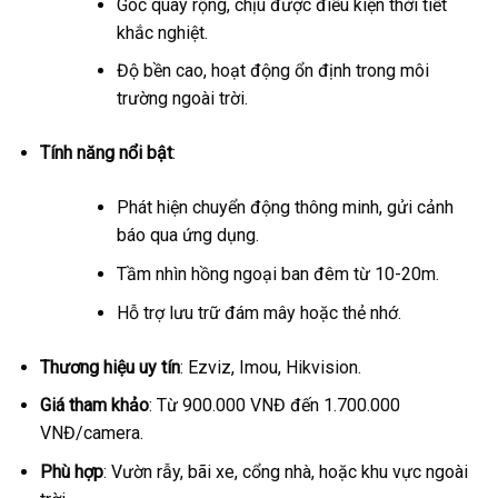
Góc quay rộng, chịu được điều kiện thời tiết
khắc nghiệt.
Độ bền cao, hoạt động ổn định trong môi
trường ngoài trời.
Tính năng nổi bật
:
Phát hiện chuyển động thông minh, gửi cảnh
báo qua ứng dụng.
Tầm nhìn hồng ngoại ban đêm từ 10-20m.
Hỗ trợ lưu trữ đám mây hoặc thẻ nhớ.
Thương hiệu uy tín
: Ezviz, Imou, Hikvision.
Giá tham khảo
: Từ 900.000 VNĐ đến 1.700.000
VNĐ/camera.
Phù hợp
: Vườn rẫy, bãi xe, cổng nhà, hoặc khu vực ngoài