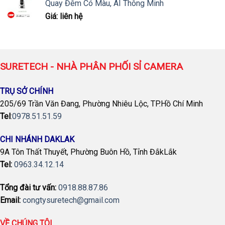
Quay Đêm Có Màu, AI Thông Minh
Giá: liên hệ
SURETECH - NHÀ PHÂN PHỐI SỈ CAMERA
TRỤ SỞ CHÍNH
205/69 Trần Văn Đang, Phường Nhiêu Lộc, TP.Hồ Chí Minh
Tel
:
0978.51.51.59
CHI NHÁNH DAKLAK
9A Tôn Thất Thuyết, Phường Buôn Hồ, Tỉnh ĐắkLắk
Tel:
0963.34.12.14
Tổng đài tư vấn:
0918.88.87.86
Email:
congtysuretech@gmail.com
VỀ CHÚNG TÔI