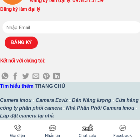
Đăng ký làm đại lý: 0978.51.51.59
Đăng ký làm đại lý
Kết nối với chúng tôi:
Tìm hiểu thêm
TRANG CHỦ
Camera imou
-
Camera Ezviz
-
Đèn Năng lượng
-
Cửa hàng
công ty phân phối camera
-
Nhà Phân Phối Camera Imou
-
Lắp đặt camera tại nhà
Copyright 2026 ©
Thiết kế bởi
Công Ty TNHH MTV SURETECH
Gọi điện
Nhắn tin
Chat zalo
Facebook