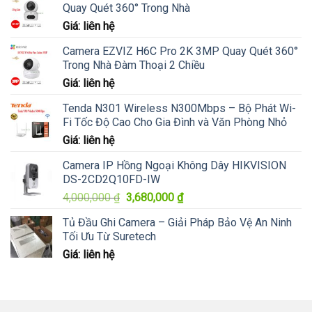
Quay Quét 360° Trong Nhà
Giá: liên hệ
Camera EZVIZ H6C Pro 2K 3MP Quay Quét 360°
Trong Nhà Đàm Thoại 2 Chiều
Giá: liên hệ
Tenda N301 Wireless N300Mbps – Bộ Phát Wi-
Fi Tốc Độ Cao Cho Gia Đình và Văn Phòng Nhỏ
Giá: liên hệ
Camera IP Hồng Ngoại Không Dây HIKVISION
DS-2CD2Q10FD-IW
Giá
Giá
4,000,000
₫
3,680,000
₫
gốc
hiện
Tủ Đầu Ghi Camera – Giải Pháp Bảo Vệ An Ninh
là:
tại
Tối Ưu Từ Suretech
4,000,000 ₫.
là:
Giá: liên hệ
3,680,000 ₫.