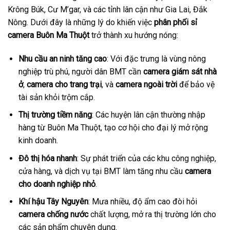
Krông Búk, Cư M’gar, và các tỉnh lân cận như Gia Lai, Đắk
Nông. Dưới đây là những lý do khiến việc
phân phối sỉ
camera Buôn Ma Thuột
trở thành xu hướng nóng:
Nhu cầu an ninh tăng cao
: Với đặc trưng là vùng nông
nghiệp trù phú, người dân BMT cần
camera giám sát nhà
ở
,
camera cho trang trại
, và
camera ngoài trời
để bảo vệ
tài sản khỏi trộm cắp.
Thị trường tiềm năng
: Các huyện lân cận thường nhập
hàng từ Buôn Ma Thuột, tạo cơ hội cho đại lý mở rộng
kinh doanh.
Đô thị hóa nhanh
: Sự phát triển của các khu công nghiệp,
cửa hàng, và dịch vụ tại BMT làm tăng nhu cầu
camera
cho doanh nghiệp nhỏ
.
Khí hậu Tây Nguyên
: Mưa nhiều, độ ẩm cao đòi hỏi
camera chống nước
chất lượng, mở ra thị trường lớn cho
các sản phẩm chuyên dụng.