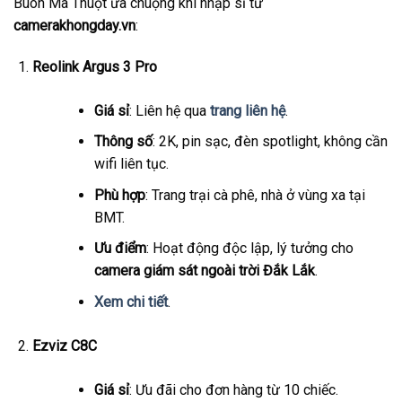
Buôn Ma Thuột ưa chuộng khi nhập sỉ từ
camerakhongday.vn
:
Reolink Argus 3 Pro
Giá sỉ
: Liên hệ qua
trang liên hệ
.
Thông số
: 2K, pin sạc, đèn spotlight, không cần
wifi liên tục.
Phù hợp
: Trang trại cà phê, nhà ở vùng xa tại
BMT.
Ưu điểm
: Hoạt động độc lập, lý tưởng cho
camera giám sát ngoài trời Đắk Lắk
.
Xem chi tiết
.
Ezviz C8C
Giá sỉ
: Ưu đãi cho đơn hàng từ 10 chiếc.