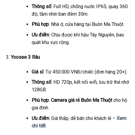
Thông số
: Full HD, chống nước IP65, quay 360
độ, tầm nhìn ban đêm 30m.
Phù hợp
: Nhà ở, cửa hàng tại Buôn Ma Thuột.
Ưu điểm
: Chịu được khí hậu Tây Nguyên, bao
quát khu vực rộng.
Yoosee 3 Râu
Giá sỉ
: Từ 450.000 VNĐ/chiếc (đơn hàng 20+).
Thông số
: HD 720p, kết nối wifi, lưu trữ thẻ nhớ
128GB.
Phù hợp
:
Camera giá rẻ Buôn Ma Thuột
cho hộ
gia đình.
Ưu điểm
: Giá thấp, dễ bán cho khách lẻ –
Xem
chi tiết
.