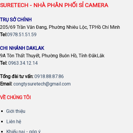
SURETECH - NHÀ PHÂN PHỐI SỈ CAMERA
TRỤ SỞ CHÍNH
205/69 Trần Văn Đang, Phường Nhiêu Lộc, TP.Hồ Chí Minh
Tel
:
0978.51.51.59
CHI NHÁNH DAKLAK
9A Tôn Thất Thuyết, Phường Buôn Hồ, Tỉnh ĐắkLắk
Tel:
0963.34.12.14
Tổng đài tư vấn:
0918.88.87.86
Email:
congtysuretech@gmail.com
VỀ CHÚNG TÔI
Giới thiệu
Liên hệ
Khiếu nại - góp ý