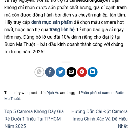
và Tây Nguyên. Với sự hỗ trợ từ
camerakhongday.vn
, bạn
không chỉ nhận được sản phẩm chất lượng, giá sỉ cạnh tranh,
mà còn được đồng hành bởi dịch vụ chuyên nghiệp, tận tâm.
Hãy truy cập
danh mục sản phẩm
để chọn mẫu camera hot
nhất, hoặc liên hệ qua
trang liên hệ
để nhận báo giá sỉ ngay
hôm nay. Đừng bỏ lỡ ưu đãi 10% dành riêng cho đại lý tại
Buôn Ma Thuột – bắt đầu kinh doanh thành công với chúng
tôi trong năm 2025!
This entry was posted in
Dịch Vụ
and tagged
Phân phối sỉ camera Buôn
Ma Thuột
.
Top 5 Camera Không Dây Giá
Hướng Dẫn Cài Đặt Camera
Rẻ Dưới 1 Triệu Tại TP.HCM
Imou Chính Xác Và Dễ Hiểu
Năm 2025
Nhất