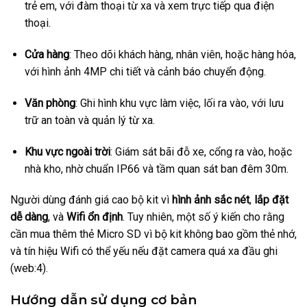
trẻ em, với đàm thoại từ xa và xem trực tiếp qua điện
thoại.
Cửa hàng
: Theo dõi khách hàng, nhân viên, hoặc hàng hóa,
với hình ảnh 4MP chi tiết và cảnh báo chuyển động.
Văn phòng
: Ghi hình khu vực làm việc, lối ra vào, với lưu
trữ an toàn và quản lý từ xa.
Khu vực ngoài trời
: Giám sát bãi đỗ xe, cổng ra vào, hoặc
nhà kho, nhờ chuẩn IP66 và tầm quan sát ban đêm 30m.
Người dùng đánh giá cao bộ kit vì
hình ảnh sắc nét
,
lắp đặt
dễ dàng
, và
Wifi ổn định
. Tuy nhiên, một số ý kiến cho rằng
cần mua thêm thẻ Micro SD vì bộ kit không bao gồm thẻ nhớ,
và tín hiệu Wifi có thể yếu nếu đặt camera quá xa đầu ghi
(web:4).
Hướng dẫn sử dụng cơ bản