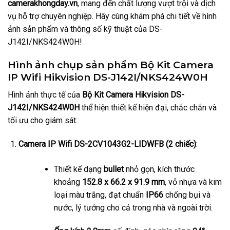
camerakhongday.vn
, mang đến chất lượng vượt trội và dịch
vụ hỗ trợ chuyên nghiệp. Hãy cùng khám phá chi tiết về hình
ảnh sản phẩm và thông số kỹ thuật của DS-
J142I/NKS424W0H!
Hình ảnh chụp sản phẩm Bộ Kit Camera
IP Wifi Hikvision DS-J142I/NKS424W0H
Hình ảnh thực tế của
Bộ Kit Camera Hikvision DS-
J142I/NKS424W0H
thể hiện thiết kế hiện đại, chắc chắn và
tối ưu cho giám sát:
Camera IP Wifi DS-2CV1043G2-LIDWFB (2 chiếc)
:
Thiết kế dạng
bullet
nhỏ gọn, kích thước
khoảng
152.8 x 66.2 x 91.9 mm
, vỏ nhựa và kim
loại màu trắng, đạt chuẩn
IP66
chống bụi và
nước, lý tưởng cho cả trong nhà và ngoài trời.