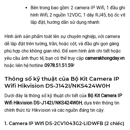
Bên trong bao gồm: 2 camera IP Wifi, 1 đầu ghi
hình Wifi, 2 nguồn 12VDC, 1 dây RJ45, bộ ốc vít
lắp đặt, hướng dẫn sử dụng nhanh.
Hình ảnh sản phẩm toát lên sự chuyên nghiệp, với camera
dễ lắp đặt trên tường, trần, hoặc cột, và đầu ghi gọn gàng
phù hợp cho không gian nhỏ. Để xem hình ảnh chi tiết hoặc
yêu cầu ảnh thực tế, bạn có thể truy cập
camerakhongday.vn
hoặc liên hệ hotline
0978.51.51.59
!
Thông số kỹ thuật của Bộ Kit Camera IP
Wifi Hikvision DS-J142I/NKS424W0H
Dưới đây là thông số kỹ thuật chi tiết của
Bộ Kit Camera IP
Wifi Hikvision DS-J142I/NKS424W0H
, dựa trên thông tin
chính thức từ Hikvision và các nguồn đáng tin cậy:
1.
Camera IP Wifi DS-2CV1043G2-LIDWFB (2 chiếc)