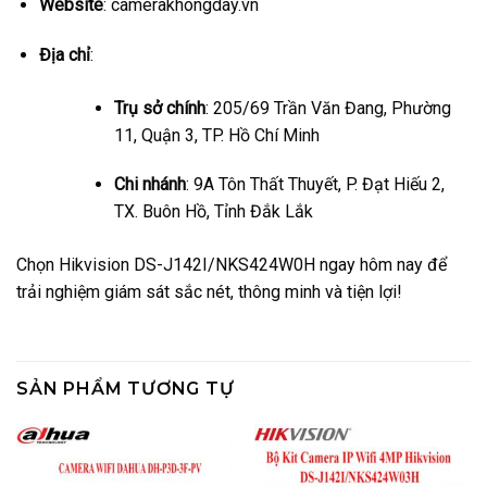
Website
: camerakhongday.vn
Địa chỉ
:
Trụ sở chính
: 205/69 Trần Văn Đang, Phường
11, Quận 3, TP. Hồ Chí Minh
Chi nhánh
: 9A Tôn Thất Thuyết, P. Đạt Hiếu 2,
TX. Buôn Hồ, Tỉnh Đắk Lắk
Chọn Hikvision DS-J142I/NKS424W0H ngay hôm nay để
trải nghiệm giám sát sắc nét, thông minh và tiện lợi!
SẢN PHẨM TƯƠNG TỰ