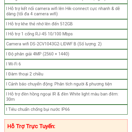
l Hỗ trợ kết nối camera wifi lên Hik-connect cực nhanh & dễ
dàng (tối đa 4 camera wifi)
l Hỗ trợ khe thẻ nhớ lên đến 512GB
l Hỗ trợ 1 cổng RJ-45 10/100 Mbps
Camera wifi DS-2CV1043G2-LIDWF B (Số lượng: 2)
l Độ phân giải 4MP (2560 × 1440)
l Wi-Fi 6
l Đàm thoại 2 chiều
l Cảnh báo chuyển động: Phân tích người & phương tiện
l Hỗ trợ đèn hồng ngoại IR & đèn White light màu ban đêm:
30m
l Tiêu chuẩn chống bụi nước IP66
Hỗ Trợ Trực Tuyến: