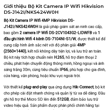
Giới thiệu Bộ Kit Camera IP Wifi Hikvision
DS-J142I/NKS424W0H
Bộ Kit Camera IP Wifi 4MP Hikvision DS-
J142I/NKS424W0H
là giải pháp giám sát an ninh cao cấp,
bao gồm
2 camera IP Wifi DS-2CV1043G2-LIDWFB
và
1
đầu ghi hình Wifi 4 kênh DS-7104NI-S1/W
, được thiết kế để
cung cấp hình ảnh sắc nét với độ phân giải
4MP
(2560×1440)
, kết nối không dây tiện lợi, và lưu trữ an toàn.
Bộ kit này tích hợp chuẩn nén
H.265
, hỗ trợ đàm thoại 2
chiều, phát hiện chuyển động thông minh, hồng ngoại và ánh
sáng trắng 30m, cùng tiêu chuẩn
IP66
, phù hợp cho gia đình,
cửa hàng, văn phòng, hoặc khu vực ngoài trời.
Với thiết kế
plug-and-play
qua ứng dụng
Hik-Connect
, bộ kit
cho phép cài đặt nhanh chóng và quản lý từ xa dễ dàng. Đầu
ghi hỗ trợ thẻ Micro SD lên đến
512GB
, đảm bảo lưu trữ
video hiệu quả. Sản phẩm được phân phối chính hãng tại