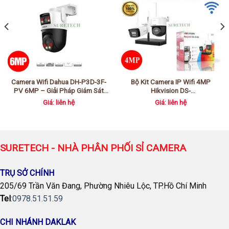
Camera Wifi Dahua DH-P3D-3F-
Bộ Kit Camera IP Wifi 4MP
PV 6MP – Giải Pháp Giám Sát
Hikvision DS-
Ngoài Trời Thông Minh
J142I/NKS424W03H – Giải Pháp
Giá: liên hệ
Giá: liên hệ
An Ninh Từ SURETECH
SURETECH - NHÀ PHÂN PHỐI SỈ CAMERA
TRỤ SỞ CHÍNH
205/69 Trần Văn Đang, Phường Nhiêu Lộc, TP.Hồ Chí Minh
Tel
:
0978.51.51.59
CHI NHÁNH DAKLAK