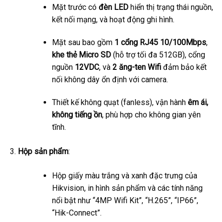
Mặt trước có
đèn LED
hiển thị trạng thái nguồn,
kết nối mạng, và hoạt động ghi hình.
Mặt sau bao gồm
1 cổng RJ45 10/100Mbps
,
khe thẻ Micro SD
(hỗ trợ tối đa 512GB), cổng
nguồn
12VDC
, và
2 ăng-ten Wifi
đảm bảo kết
nối không dây ổn định với camera.
Thiết kế không quạt (fanless), vận hành
êm ái,
không tiếng ồn
, phù hợp cho không gian yên
tĩnh.
Hộp sản phẩm
:
Hộp giấy màu trắng và xanh đặc trưng của
Hikvision, in hình sản phẩm và các tính năng
nổi bật như “4MP Wifi Kit”, “H.265”, “IP66”,
“Hik-Connect”.