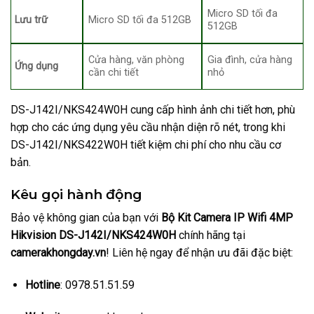
Micro SD tối đa
Lưu trữ
Micro SD tối đa 512GB
512GB
Cửa hàng, văn phòng
Gia đình, cửa hàng
Ứng dụng
cần chi tiết
nhỏ
DS-J142I/NKS424W0H cung cấp hình ảnh chi tiết hơn, phù
hợp cho các ứng dụng yêu cầu nhận diện rõ nét, trong khi
DS-J142I/NKS422W0H tiết kiệm chi phí cho nhu cầu cơ
bản.
Kêu gọi hành động
Bảo vệ không gian của bạn với
Bộ Kit Camera IP Wifi 4MP
Hikvision DS-J142I/NKS424W0H
chính hãng tại
camerakhongday.vn
! Liên hệ ngay để nhận ưu đãi đặc biệt:
Hotline
: 0978.51.51.59