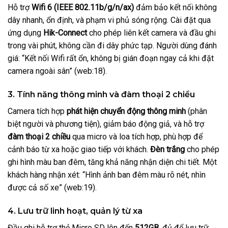
Hỗ trợ
Wifi 6 (IEEE 802.11b/g/n/ax)
đảm bảo kết nối không
dây nhanh, ổn định, và phạm vi phủ sóng rộng. Cài đặt qua
ứng dụng
Hik-Connect
cho phép liên kết camera và đầu ghi
trong vài phút, không cần đi dây phức tạp. Người dùng đánh
giá: “Kết nối Wifi rất ổn, không bị gián đoạn ngay cả khi đặt
camera ngoài sân” (web:18).
3. Tính năng thông minh và đàm thoại 2 chiều
Camera tích hợp
phát hiện chuyển động thông minh
(phân
biệt người và phương tiện), giảm báo động giả, và hỗ trợ
đàm thoại 2 chiều
qua micro và loa tích hợp, phù hợp để
cảnh báo từ xa hoặc giao tiếp với khách.
Đèn trắng
cho phép
ghi hình màu ban đêm, tăng khả năng nhận diện chi tiết. Một
khách hàng nhận xét: “Hình ảnh ban đêm màu rõ nét, nhìn
được cả số xe” (web:19).
4. Lưu trữ linh hoạt, quản lý từ xa
Đầu ghi hỗ trợ thẻ Micro SD lên đến
512GB
, đủ để lưu trữ