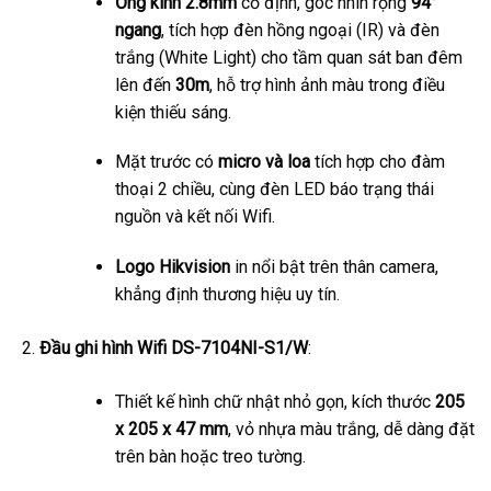
Ống kính 2.8mm
cố định, góc nhìn rộng
94°
ngang
, tích hợp đèn hồng ngoại (IR) và đèn
trắng (White Light) cho tầm quan sát ban đêm
lên đến
30m
, hỗ trợ hình ảnh màu trong điều
kiện thiếu sáng.
Mặt trước có
micro và loa
tích hợp cho đàm
thoại 2 chiều, cùng đèn LED báo trạng thái
nguồn và kết nối Wifi.
Logo Hikvision
in nổi bật trên thân camera,
khẳng định thương hiệu uy tín.
Đầu ghi hình Wifi DS-7104NI-S1/W
:
Thiết kế hình chữ nhật nhỏ gọn, kích thước
205
x 205 x 47 mm
, vỏ nhựa màu trắng, dễ dàng đặt
trên bàn hoặc treo tường.