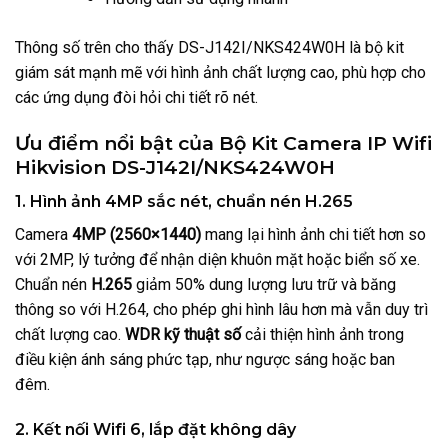
Thông số trên cho thấy DS-J142I/NKS424W0H là bộ kit
giám sát mạnh mẽ với hình ảnh chất lượng cao, phù hợp cho
các ứng dụng đòi hỏi chi tiết rõ nét.
Ưu điểm nổi bật của Bộ Kit Camera IP Wifi
Hikvision DS-J142I/NKS424W0H
1. Hình ảnh 4MP sắc nét, chuẩn nén H.265
Camera
4MP (2560×1440)
mang lại hình ảnh chi tiết hơn so
với 2MP, lý tưởng để nhận diện khuôn mặt hoặc biển số xe.
Chuẩn nén
H.265
giảm 50% dung lượng lưu trữ và băng
thông so với H.264, cho phép ghi hình lâu hơn mà vẫn duy trì
chất lượng cao.
WDR kỹ thuật số
cải thiện hình ảnh trong
điều kiện ánh sáng phức tạp, như ngược sáng hoặc ban
đêm.
2. Kết nối Wifi 6, lắp đặt không dây