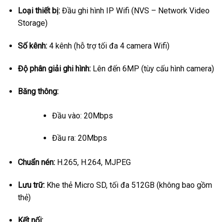
Loại thiết bị:
Đầu ghi hình IP Wifi (NVS – Network Video
Storage)
Số kênh:
4 kênh (hỗ trợ tối đa 4 camera Wifi)
Độ phân giải ghi hình:
Lên đến 6MP (tùy cấu hình camera)
Băng thông:
Đầu vào: 20Mbps
Đầu ra: 20Mbps
Chuẩn nén:
H.265, H.264, MJPEG
Lưu trữ:
Khe thẻ Micro SD, tối đa 512GB (không bao gồm
thẻ)
Kết nối: