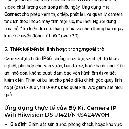
video chất lượng cao trong nhiều ngày. Ứng dụng
Hik-
Connect
cho phép xem trực tiếp, phát lại, và quản lý camera
từ điện thoại hoặc máy tính mọi lúc, mọi nơi. Người dùng
chia sẻ: “Tôi kiểm tra cửa hàng từ xa và nhận thông báo ngay
khi có chuyển động, rất tiện” (web:20).
5. Thiết kế bền bỉ, linh hoạt trong/ngoài trời
Camera đạt chuẩn
IP66
, chống mưa, bụi, và nhiệt độ khắc
nghiệt, phù hợp cho sân vườn, bãi đỗ xe, hoặc hành lang. Đầu
ghi nhỏ gọn, không quạt, đảm bảo vận hành
êm ái
và tiết
kiệm điện. Thiết kế bullet cho phép điều chỉnh góc quay linh
hoạt (pan 0-360°, tilt 0-90°), bao quát khu vực giám sát hiệu
quả.
Ứng dụng thực tế của Bộ Kit Camera IP
Wifi Hikvision DS-J142I/NKS424W0H
Gia đình
: Giám sát sân trước, phòng khách, hoặc khu vực