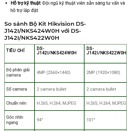
Hỗ trợ kỹ thuật
: Đội ngũ kỹ thuật viên sẵn sàng tư vấn và
hỗ trợ lắp đặt.
So sánh Bộ Kit Hikvision DS-
J142I/NKS424W0H với DS-
J142I/NKS422W0H
DS-
DS-
TIÊU CHÍ
J142I/NKS424W0H
J142I/NKS422W0H
Độ phân giải
4MP (2560×1440)
2MP (1920×1080)
camera
Số camera
2 camera bullet
2 camera bullet
Chuẩn nén
H.265, H.264, MJPEG
H.265, H.264, MJPEG
Góc nhìn
94°
101°
ngang