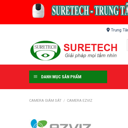
Skip
to
content
Trung Tâ
DANH MỤC SẢN PHẨM
CAMERA GIÁM SÁT
/
CAMERA EZVIZ