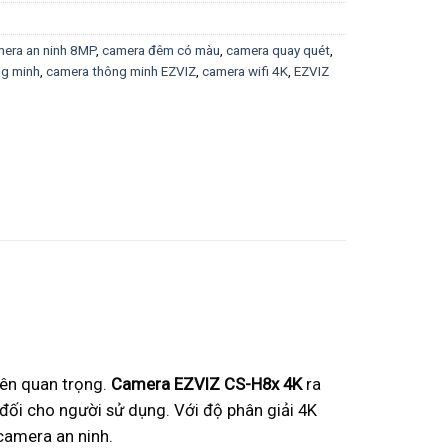
era an ninh 8MP
,
camera đêm có màu
,
camera quay quét
,
ng minh
,
camera thông minh EZVIZ
,
camera wifi 4K
,
EZVIZ
nên quan trọng.
Camera EZVIZ CS-H8x 4K
ra
 đối cho người sử dụng. Với độ phân giải 4K
camera an ninh.