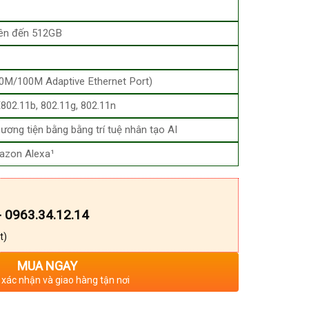
lên đến 512GB
0M/100M Adaptive Ethernet Port)
802.11b, 802.11g, 802.11n
ương tiện bằng bằng trí tuệ nhân tạo AI
azon Alexa¹
- 0963.34.12.14
t)
MUA NGAY
 xác nhận và giao hàng tận nơi