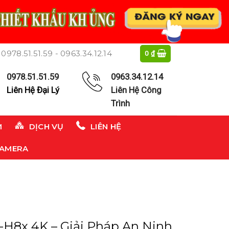
0978.51.51.59 - 0963.34.12.14
0
₫
0978.51.51.59
0963.34.12.14
Liên Hệ Đại Lý
Liên Hệ Công
Trình
M
DỊCH VỤ
LIÊN HỆ
CAMERA
H8x 4K – Giải Pháp An Ninh