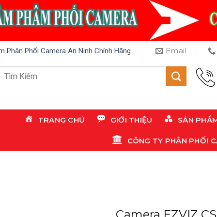
Email
m Phân Phối Camera An Ninh Chính Hãng
Tìm
kiếm:
TRANG CHỦ
GIỚI THIỆU
SẢN PHẨ
CÔNG TY PHÂN PHỐI 
Camera EZVIZ CS-