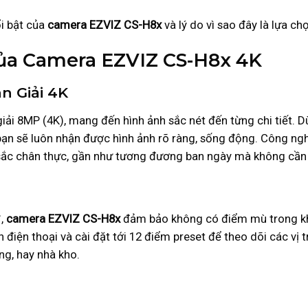
ổi bật của
camera EZVIZ CS-H8x
và lý do vì sao đây là lựa c
Của Camera EZVIZ CS-H8x 4K
n Giải 4K
ải 8MP (4K), mang đến hình ảnh sắc nét đến từng chi tiết. Dù
bạn sẽ luôn nhận được hình ảnh rõ ràng, sống động. Công ng
 sắc chân thực, gần như tương đương ban ngày mà không cần
°,
camera EZVIZ CS-H8x
đảm bảo không có điểm mù trong khu
iện thoại và cài đặt tới 12 điểm preset để theo dõi các vị tr
ng, hay nhà kho.