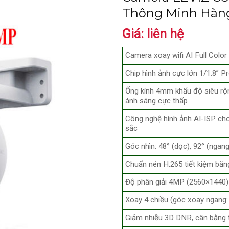
Thông Minh Hàn
Giá: liên hệ
Camera xoay wifi AI Full Colo
Chip hình ảnh cực lớn 1/1.8” 
Ống kính 4mm khẩu độ siêu rộn
ánh sáng cực thấp
Công nghệ hình ảnh AI-ISP cho
sắc
Góc nhìn: 48° (dọc), 92° (ngang
Chuẩn nén H.265 tiết kiệm băng
Độ phân giải 4MP (2560×1440)
Xoay 4 chiều (góc xoay ngang:
Giảm nhiễu 3D DNR, cân bằng