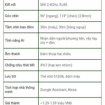
Kết nối
Wifi 2.4GHz, RJ45
Góc nhìn
96° (ngang), 114° (chéo) (2.8mm)
Tầm nhìn ban đêm
30m (màu), 30m (hồng ngoại)
Nhận diện người/phương tiện, vẫy tay,
Tính năng AI
còi + đèn
Âm thanh
Đàm thoại hai chiều
Chống chịu thời tiết
IP67 (hợp kim nhôm)
Lưu trữ
Thẻ nhớ 512GB, đám mây
Tích hợp nhà thông
Google Assistant, Alexa
minh
Giá thành
~1.29-1.59 triệu VNĐ