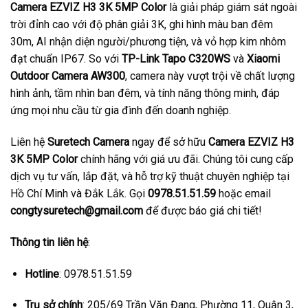
Camera EZVIZ H3 3K 5MP Color
là giải pháp giám sát ngoài
trời đỉnh cao với độ phân giải 3K, ghi hình màu ban đêm
30m, AI nhận diện người/phương tiện, và vỏ hợp kim nhôm
đạt chuẩn IP67. So với
TP-Link Tapo C320WS
và
Xiaomi
Outdoor Camera AW300
, camera này vượt trội về chất lượng
hình ảnh, tầm nhìn ban đêm, và tính năng thông minh, đáp
ứng mọi nhu cầu từ gia đình đến doanh nghiệp.
Liên hệ
Suretech Camera
ngay để sở hữu
Camera EZVIZ H3
3K 5MP Color
chính hãng với giá ưu đãi. Chúng tôi cung cấp
dịch vụ tư vấn, lắp đặt, và hỗ trợ kỹ thuật chuyên nghiệp tại
Hồ Chí Minh và Đắk Lắk. Gọi
0978.51.51.59
hoặc email
congtysuretech@gmail.com
để được báo giá chi tiết!
Thông tin liên hệ
:
Hotline
: 0978.51.51.59
Trụ sở chính
: 205/69 Trần Văn Đang, Phường 11, Quận 3,