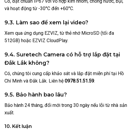
Có, đạt chuẩn IP67 với vỏ hợp kim nhôm, chống nước, bụi,
và hoạt động từ -30°C đến +60°C.
9.3. Làm sao để xem lại video?
Xem qua ứng dụng EZVIZ, từ thẻ nhớ MicroSD (tối đa
512GB) hoặc EZVIZ CloudPlay.
9.4. Suretech Camera có hỗ trợ lắp đặt tại
Đắk Lắk không?
Có, chúng tôi cung cấp khảo sát và lắp đặt miễn phí tại Hồ
Chí Minh và Đắk Lắk. Liên hệ
0978.51.51.59
.
9.5. Bảo hành bao lâu?
Bảo hành 24 tháng, đổi mới trong 30 ngày nếu lỗi từ nhà sản
xuất.
10. Kết luận