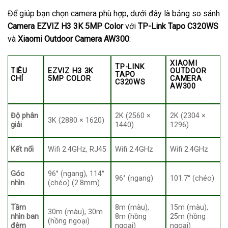
Để giúp bạn chọn camera phù hợp, dưới đây là bảng so sánh
Camera EZVIZ H3 3K 5MP Color
với
TP-Link Tapo C320WS
và
Xiaomi Outdoor Camera AW300
:
XIAOMI
TP-LINK
TIÊU
EZVIZ H3 3K
OUTDOOR
TAPO
CHÍ
5MP COLOR
CAMERA
C320WS
AW300
Độ phân
2K (2560 ×
2K (2304 ×
3K (2880 × 1620)
giải
1440)
1296)
Kết nối
Wifi 2.4GHz, RJ45
Wifi 2.4GHz
Wifi 2.4GHz
Góc
96° (ngang), 114°
96° (ngang)
101.7° (chéo)
nhìn
(chéo) (2.8mm)
Tầm
8m (màu),
15m (màu),
30m (màu), 30m
nhìn ban
8m (hồng
25m (hồng
(hồng ngoại)
đêm
ngoại)
ngoại)