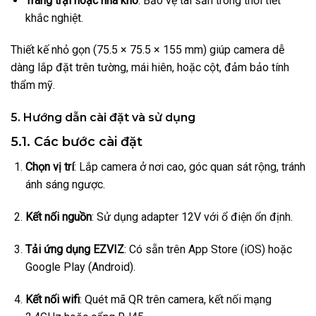
Trang trại hoặc nhà kho
: Bảo vệ tài sản trong thời tiết
khắc nghiệt.
Thiết kế nhỏ gọn (75.5 × 75.5 × 155 mm) giúp camera dễ
dàng lắp đặt trên tường, mái hiên, hoặc cột, đảm bảo tính
thẩm mỹ.
5. Hướng dẫn cài đặt và sử dụng
5.1. Các bước cài đặt
Chọn vị trí
: Lắp camera ở nơi cao, góc quan sát rộng, tránh
ánh sáng ngược.
Kết nối nguồn
: Sử dụng adapter 12V với ổ điện ổn định.
Tải ứng dụng EZVIZ
: Có sẵn trên App Store (iOS) hoặc
Google Play (Android).
Kết nối wifi
: Quét mã QR trên camera, kết nối mạng