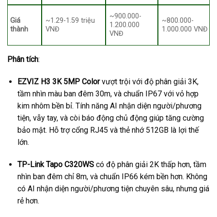
~900.000-
Giá
~1.29-1.59 triệu
~800.000-
1.200.000
thành
VNĐ
1.000.000 VNĐ
VNĐ
Phân tích
:
EZVIZ H3 3K 5MP Color
vượt trội với độ phân giải 3K,
tầm nhìn màu ban đêm 30m, và chuẩn IP67 với vỏ hợp
kim nhôm bền bỉ. Tính năng AI nhận diện người/phương
tiện, vẫy tay, và còi báo động chủ động giúp tăng cường
bảo mật. Hỗ trợ cổng RJ45 và thẻ nhớ 512GB là lợi thế
lớn.
TP-Link Tapo C320WS
có độ phân giải 2K thấp hơn, tầm
nhìn ban đêm chỉ 8m, và chuẩn IP66 kém bền hơn. Không
có AI nhận diện người/phương tiện chuyên sâu, nhưng giá
rẻ hơn.