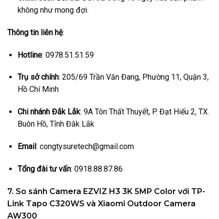
không như mong đợi.
Thông tin liên hệ
:
Hotline
: 0978.51.51.59
Trụ sở chính
: 205/69 Trần Văn Đang, Phường 11, Quận 3,
Hồ Chí Minh
Chi nhánh Đắk Lắk
: 9A Tôn Thất Thuyết, P. Đạt Hiếu 2, TX.
Buôn Hồ, Tỉnh Đắk Lắk
Email
: congtysuretech@gmail.com
Tổng đài tư vấn
: 0918.88.87.86
7. So sánh Camera EZVIZ H3 3K 5MP Color với TP-
Link Tapo C320WS và Xiaomi Outdoor Camera
AW300