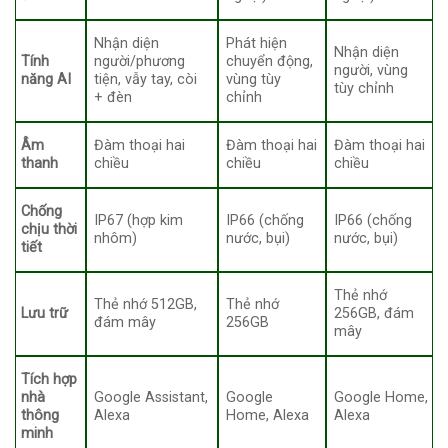
Nhận diện
Phát hiện
Nhận diện
Tính
người/phương
chuyển động,
người, vùng
năng AI
tiện, vẫy tay, còi
vùng tùy
tùy chỉnh
+ đèn
chỉnh
Âm
Đàm thoại hai
Đàm thoại hai
Đàm thoại hai
thanh
chiều
chiều
chiều
Chống
IP67 (hợp kim
IP66 (chống
IP66 (chống
chịu thời
nhôm)
nước, bụi)
nước, bụi)
tiết
Thẻ nhớ
Thẻ nhớ 512GB,
Thẻ nhớ
Lưu trữ
256GB, đám
đám mây
256GB
mây
Tích hợp
nhà
Google Assistant,
Google
Google Home,
thông
Alexa
Home, Alexa
Alexa
minh