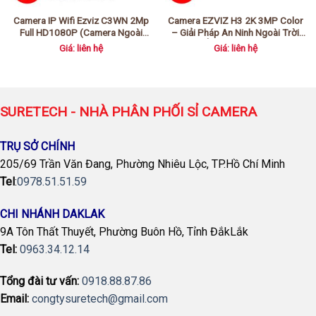
Camera IP Wifi Ezviz C3WN 2Mp
Camera EZVIZ H3 2K 3MP Color
Full HD1080P (Camera Ngoài
– Giải Pháp An Ninh Ngoài Trời
Trời)
Với Hình Ảnh Màu Ban Đêm Vượt
Giá: liên hệ
Giá: liên hệ
Trội
SURETECH - NHÀ PHÂN PHỐI SỈ CAMERA
TRỤ SỞ CHÍNH
205/69 Trần Văn Đang, Phường Nhiêu Lộc, TP.Hồ Chí Minh
Tel
:
0978.51.51.59
CHI NHÁNH DAKLAK
9A Tôn Thất Thuyết, Phường Buôn Hồ, Tỉnh ĐắkLắk
Tel:
0963.34.12.14
Tổng đài tư vấn:
0918.88.87.86
Email:
congtysuretech@gmail.com