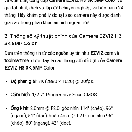
và Đắk Lắk, cung cấp
Camera EZVIZ H3 3K 5MP Color
với
giá tốt nhất, dịch vụ lắp đặt chuyên nghiệp, và bảo hành 24
tháng. Hãy khám phá lý do tại sao camera này được đánh
giá cao trong phân khúc an ninh ngoài trời!
2. Thông số kỹ thuật chính của Camera EZVIZ H3
3K 5MP Color
Dựa trên thông tin từ các nguồn uy tín như
EZVIZ.com
và
toolmart.me
, dưới đây là các thông số nổi bật của
Camera
EZVIZ H3 3K 5MP Color
:
Độ phân giải
: 3K (2880 × 1620) @ 30fps.
Cảm biến
: 1/2.7” Progressive Scan CMOS.
Ống kính
: 2.8mm @ F2.0, góc nhìn 114° (chéo), 96°
(ngang), 51° (dọc); hoặc 4mm @ F2.0, góc nhìn 95°
(chéo), 80° (ngang), 42° (dọc).