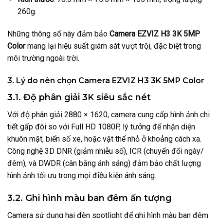
260g.
Những thông số này đảm bảo
Camera EZVIZ H3 3K 5MP
Color
mang lại hiệu suất giám sát vượt trội, đặc biệt trong
môi trường ngoài trời.
3. Lý do nên chọn Camera EZVIZ H3 3K 5MP Color
3.1. Độ phân giải 3K siêu sắc nét
Với độ phân giải 2880 × 1620, camera cung cấp hình ảnh chi
tiết gấp đôi so với Full HD 1080P, lý tưởng để nhận diện
khuôn mặt, biển số xe, hoặc vật thể nhỏ ở khoảng cách xa.
Công nghệ 3D DNR (giảm nhiễu số), ICR (chuyển đổi ngày/
đêm), và DWDR (cân bằng ánh sáng) đảm bảo chất lượng
hình ảnh tối ưu trong mọi điều kiện ánh sáng.
3.2. Ghi hình màu ban đêm ấn tượng
Camera sử dụng hai đèn spotlight để ghi hình màu ban đêm