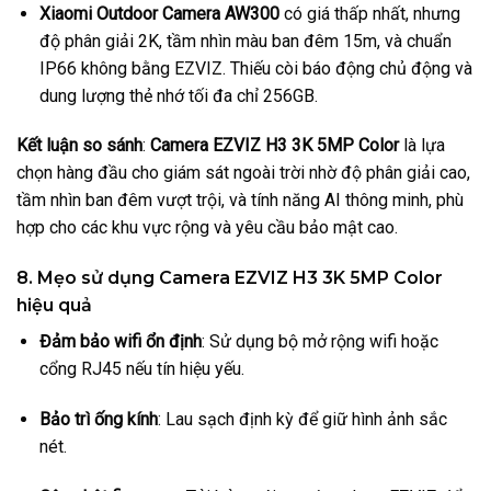
Xiaomi Outdoor Camera AW300
có giá thấp nhất, nhưng
độ phân giải 2K, tầm nhìn màu ban đêm 15m, và chuẩn
IP66 không bằng EZVIZ. Thiếu còi báo động chủ động và
dung lượng thẻ nhớ tối đa chỉ 256GB.
Kết luận so sánh
:
Camera EZVIZ H3 3K 5MP Color
là lựa
chọn hàng đầu cho giám sát ngoài trời nhờ độ phân giải cao,
tầm nhìn ban đêm vượt trội, và tính năng AI thông minh, phù
hợp cho các khu vực rộng và yêu cầu bảo mật cao.
8. Mẹo sử dụng Camera EZVIZ H3 3K 5MP Color
hiệu quả
Đảm bảo wifi ổn định
: Sử dụng bộ mở rộng wifi hoặc
cổng RJ45 nếu tín hiệu yếu.
Bảo trì ống kính
: Lau sạch định kỳ để giữ hình ảnh sắc
nét.