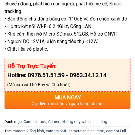
chuyển động, phát hiện con người, phát hiện xe cộ, Smart
tracking.
• Báo động chủ động bằng còi 110dB và đèn chớp xanh đỏ
• Hỗ trợ kết nối Wi-Fi 6 2.4GHz, Cổng LAN
• Khe cắm thẻ nhớ Micro SD max 512GB. Hỗ trợ ONVIF.
• Nguồn: DC 12V1A, điện năng tiêu thụ <12W
• Chất liệu vỏ plastic.
Hỗ Trợ Trực Tuyến:
Hotline: 0978.51.51.59 - 0963.34.12.14
(Mở cửa cả Thứ Bảy và Chủ Nhật)
MUA NGAY
Gọi điện xác nhận và giao hàng tận nơi
Danh mục:
Camera Imou
,
Camera không dây wifi chính hãng
Thẻ:
camera 2 ống kính
,
camera 6MP
,
camera an ninh Imou
,
camera Full