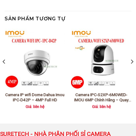
SẢN PHẨM TƯƠNG TỰ
Camera IP wifi Dome Dahua Imou
Camera IPC-S2XP-6M0WED-
IPC-D42P – 4MP Full HD
IMOU 6MP Chính Hãng – Quay
Quét 360°, Dual Lens 2K
Giá: liên hệ
Giá: liên hệ
SURETECH - NHÀ PHÂN PHỐI SỈ CAMERA