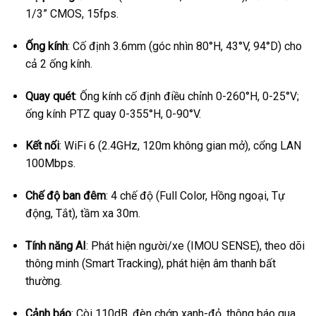
1/3” CMOS, 15fps.
Ống kính
: Cố định 3.6mm (góc nhìn 80°H, 43°V, 94°D) cho
cả 2 ống kính.
Quay quét
: Ống kính cố định điều chỉnh 0-260°H, 0-25°V;
ống kính PTZ quay 0-355°H, 0-90°V.
Kết nối
: WiFi 6 (2.4GHz, 120m không gian mở), cổng LAN
100Mbps.
Chế độ ban đêm
: 4 chế độ (Full Color, Hồng ngoại, Tự
động, Tắt), tầm xa 30m.
Tính năng AI
: Phát hiện người/xe (IMOU SENSE), theo dõi
thông minh (Smart Tracking), phát hiện âm thanh bất
thường.
Cảnh báo
: Còi 110dB, đèn chớp xanh-đỏ, thông báo qua