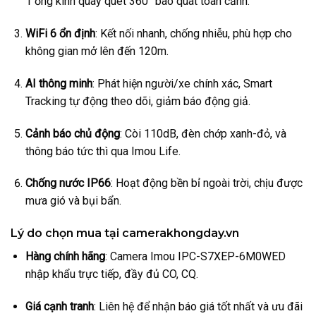
1 ống kính quay quét 360° bao quát toàn cảnh.
WiFi 6 ổn định
: Kết nối nhanh, chống nhiễu, phù hợp cho
không gian mở lên đến 120m.
AI thông minh
: Phát hiện người/xe chính xác, Smart
Tracking tự động theo dõi, giảm báo động giả.
Cảnh báo chủ động
: Còi 110dB, đèn chớp xanh-đỏ, và
thông báo tức thì qua Imou Life.
Chống nước IP66
: Hoạt động bền bỉ ngoài trời, chịu được
mưa gió và bụi bẩn.
Lý do chọn mua tại camerakhongday.vn
Hàng chính hãng
: Camera Imou IPC-S7XEP-6M0WED
nhập khẩu trực tiếp, đầy đủ CO, CQ.
Giá cạnh tranh
: Liên hệ để nhận báo giá tốt nhất và ưu đãi