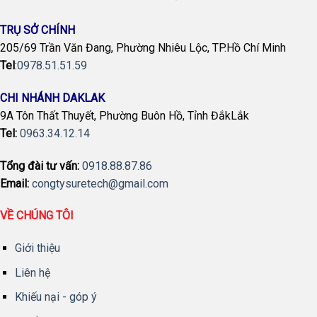
TRỤ SỞ CHÍNH
205/69 Trần Văn Đang, Phường Nhiêu Lộc, TP.Hồ Chí Minh
Tel
:
0978.51.51.59
CHI NHÁNH DAKLAK
9A Tôn Thất Thuyết, Phường Buôn Hồ, Tỉnh ĐắkLắk
Tel:
0963.34.12.14
Tổng đài tư vấn:
0918.88.87.86
Email:
congtysuretech@gmail.com
VỀ CHÚNG TÔI
Giới thiệu
Liên hệ
Khiếu nại - góp ý