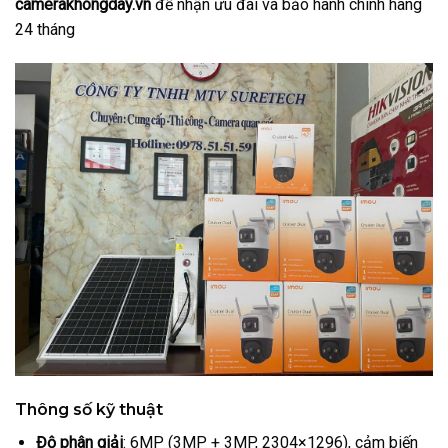
camerakhongday.vn
để nhận ưu đãi và bảo hành chính hãng
24 tháng
Thông số kỹ thuật
Độ phân giải
: 6MP (3MP + 3MP, 2304×1296), cảm biến