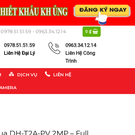
0978.51.51.59 - 0963.34.12.14
0
₫
0978.51.51.59
0963.34.12.14
Liên Hệ Đại Lý
Liên Hệ Công
Trình
M
DỊCH VỤ
LIÊN HỆ
CAMERA
ua DH-T2A-PV 2MP – Full