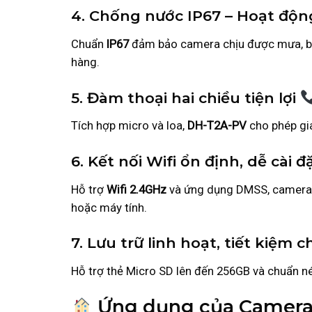
4. Chống nước IP67 – Hoạt độn
Chuẩn
IP67
đảm bảo camera chịu được mưa, bụi 
hàng.
5. Đàm thoại hai chiều tiện lợi
Tích hợp micro và loa,
DH-T2A-PV
cho phép gia
6. Kết nối Wifi ổn định, dễ cài đ
Hỗ trợ
Wifi 2.4GHz
và ứng dụng DMSS, camera dễ
hoặc máy tính.
7. Lưu trữ linh hoạt, tiết kiệm c
Hỗ trợ thẻ Micro SD lên đến 256GB và chuẩn nén
Ứng dụng của Camera