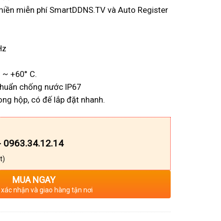
n miền miễn phí SmartDDNS.TV và Auto Register
Hz
C ~ +60° C.
 Chuẩn chống nước IP67
ng hộp, có đế lắp đặt nhanh.
- 0963.34.12.14
t)
MUA NGAY
 xác nhận và giao hàng tận nơi