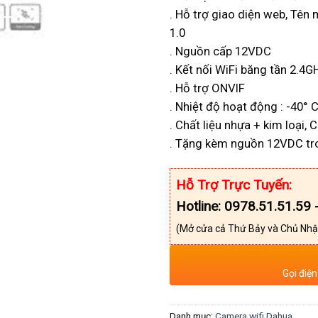
. Hỗ trợ giao diện web, Tê
1.0
. Nguồn cấp 12VDC
. Kết nối WiFi băng tần 2.4G
. Hỗ trợ ONVIF
. Nhiệt độ hoạt động : -40° 
. Chất liệu nhựa + kim loại,
. Tặng kèm nguồn 12VDC tro
Hỗ Trợ Trực Tuyến:
Hotline: 0978.51.51.59 
(Mở cửa cả Thứ Bảy và Chủ Nhậ
Gọi điện
Danh mục:
Camera wifi Dahua