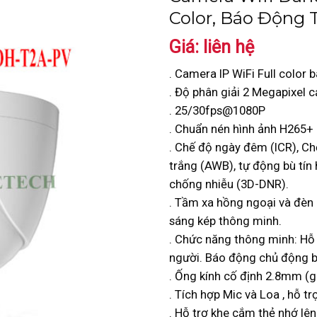
Color, Báo Động
Giá: liên hệ
. Camera IP WiFi Full colo
. Độ phân giải 2 Megapixel 
. 25/30fps@1080P
. Chuẩn nén hình ảnh H265+
. Chế độ ngày đêm (ICR), 
trắng (AWB), tự động bù tín
chống nhiễu (3D-DNR).
. Tầm xa hồng ngoại và đèn
sáng kép thông minh.
. Chức năng thông minh: Hỗ 
người. Báo động chủ động b
. Ống kính cố định 2.8mm (g
. Tích hợp Mic và Loa , hỗ t
. Hỗ trợ khe cắm thẻ nhớ lê