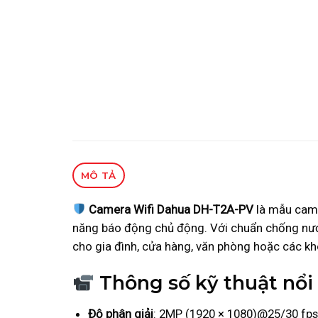
MÔ TẢ
Camera Wifi Dahua DH-T2A-PV
là mẫu came
năng báo động chủ động. Với chuẩn chống nước I
cho gia đình, cửa hàng, văn phòng hoặc các k
Thông số kỹ thuật nổ
Độ phân giải
: 2MP (1920 × 1080)@25/30 fps, 