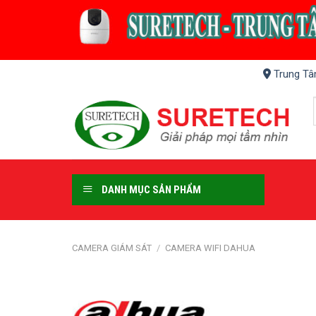
Skip
to
content
Trung Tâ
DANH MỤC SẢN PHẨM
CAMERA GIÁM SÁT
/
CAMERA WIFI DAHUA