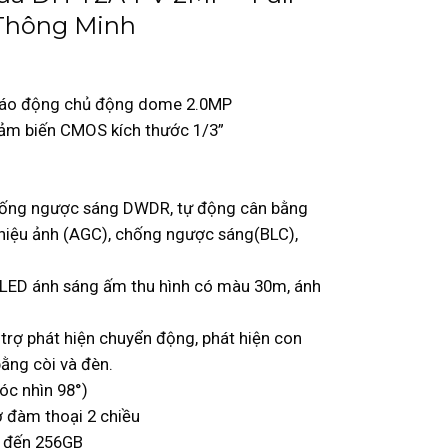
 Thông Minh
r báo động chủ động dome 2.0MP
cảm biến CMOS kích thước 1/3”
Chống ngược sáng DWDR, tự động cân bằng
 hiệu ảnh (AGC), chống ngược sáng(BLC),
 LED ánh sáng ấm thu hình có màu 30m, ánh
trợ phát hiện chuyển động, phát hiện con
ằng còi và đèn.
óc nhìn 98°)
rợ đàm thoại 2 chiều
n đến 256GB