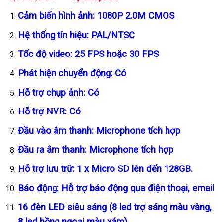
gốc
hiện
Cảm biến hình ảnh: 1080P 2.0M CMOS
là:
tại
1,720,000 ₫.
là:
Hệ thống tín hiệu: PAL/NTSC
1,320,000 ₫.
Tốc độ video: 25 FPS hoặc 30 FPS
Phát hiện chuyển động: Có
Hỗ trợ chụp ảnh: Có
Hỗ trợ NVR: Có
Đầu vào âm thanh: Microphone tích hợp
Đầu ra âm thanh: Microphone tích hợp
Hỗ trợ lưu trữ: 1 x Micro SD lên đến 128GB.
Báo động: Hỗ trợ báo động qua điện thoại, email
16 đèn LED siêu sáng (8 led trợ sáng màu vàng,
8 led hồng ngoại màu xám)