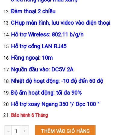
Đàm thoại 2 chiều
CHụp màn hình, lưu video vào điện thoại
Hỗ trợ Wireless: 802.11 b/g/n
Hỗ trợ cổng LAN RJ45
Hồng ngoại: 10m
Nguồn đầu vào: DC5V 2A
Nhiệt độ hoạt động: -10 độ đến 60 độ
Độ ẩm hoạt động: tối đa 90%
Hỗ trợ xoay Ngang 350 °/ Dọc 100 °
Bảo hành 6 Tháng
Camera yoosee xoay ngoài trời 8 đèn LED số lượng
THÊM VÀO GIỎ HÀNG