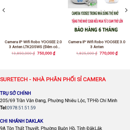
Camera IP Wifi Robo YOOSEE 2.0
Camera IP Wifi Robo YOOSEE 3.0
3 Anten LTK205WS (Đêm có
3 Anten
màu)
Giá
Giá
Giá
Giá
13,850,000
₫
750,000
₫
1,825,000
₫
770,000
₫
gốc
hiện
gốc
hiện
là:
tại
là:
tại
13,850,000 ₫.
là:
1,825,000 ₫.
là:
0,000 ₫.
750,000 ₫.
770,00
SURETECH - NHÀ PHÂN PHỐI SỈ CAMERA
TRỤ SỞ CHÍNH
205/69 Trần Văn Đang, Phường Nhiêu Lộc, TP.Hồ Chí Minh
Tel
:
0978.51.51.59
CHI NHÁNH DAKLAK
9A Tôn Thất Thuyết, Phường Buôn Hồ, Tỉnh ĐắkLắk