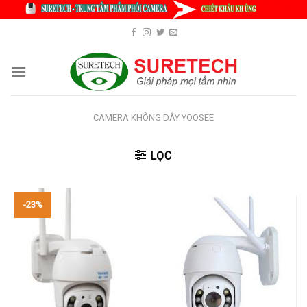
Skip
to
content
CAMERA KHÔNG DÂY YOOSEE
LỌC
-23%