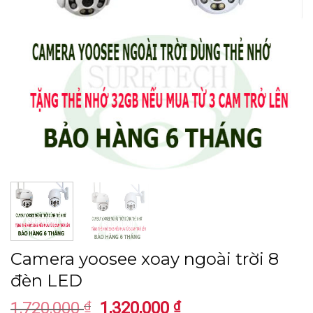
Camera yoosee xoay ngoài trời 8
đèn LED
Giá
Giá
1,720,000
₫
1,320,000
₫