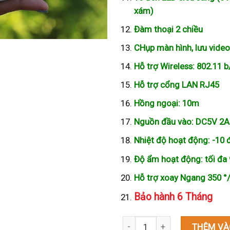
xám)
Đàm thoại 2 chiều
CHụp màn hình, lưu video
Hỗ trợ Wireless: 802.11 b
Hỗ trợ cổng LAN RJ45
Hồng ngoại: 10m
Nguồn đầu vào: DC5V 2A
Nhiệt độ hoạt động: -10 
Độ ẩm hoạt động: tối đa
Hỗ trợ xoay Ngang 350 °/
Bảo hành 6 Tháng
Camera wifi yoosee xoay ngoài 
THÊM VÀ