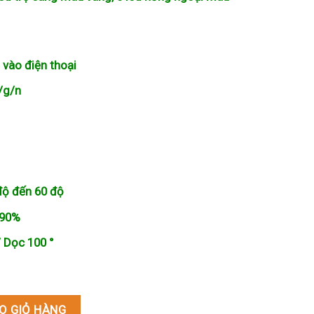
 vào điện thoại
/g/n
độ đến 60 độ
 90%
 Dọc 100 °
trời 16 đèn LED số lượng
O GIỎ HÀNG