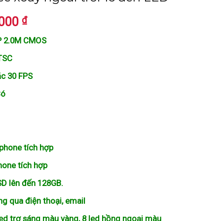
₫
Giá
,000
hiện
0P 2.0M CMOS
tại
000 ₫.
là:
NTSC
1,250,000 ₫.
ặc 30 FPS
Có
phone tích hợp
hone tích hợp
 SD lên đến 128GB.
g qua điện thoại, email
led trợ sáng màu vàng, 8 led hồng ngoại màu