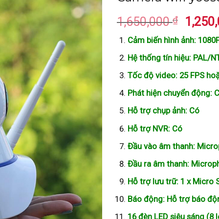
₫
Giá
1,650,000
1,250
gốc
Cảm biến hình ảnh: 108
là:
1,650,
Hệ thống tín hiệu: PAL/
Tốc độ video: 25 FPS ho
Phát hiện chuyển động: 
Hỗ trợ chụp ảnh: Có
Hỗ trợ NVR: Có
Đầu vào âm thanh: Micro
Đầu ra âm thanh: Microp
Hỗ trợ lưu trữ: 1 x Micro
Báo động: Hỗ trợ báo độn
16 đèn LED siêu sáng (8 