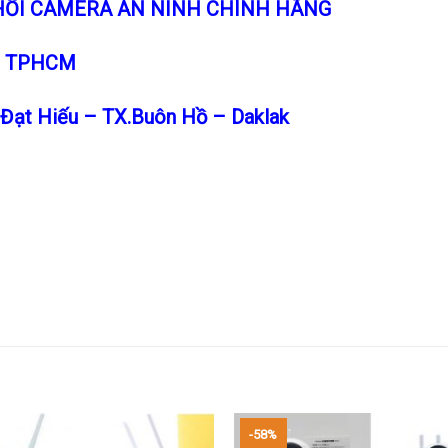
HỐI CAMERA AN NINH CHÍNH HÃNG
Q3. TPHCM
P.Đạt Hiếu – TX.Buôn Hồ – Daklak
-58%