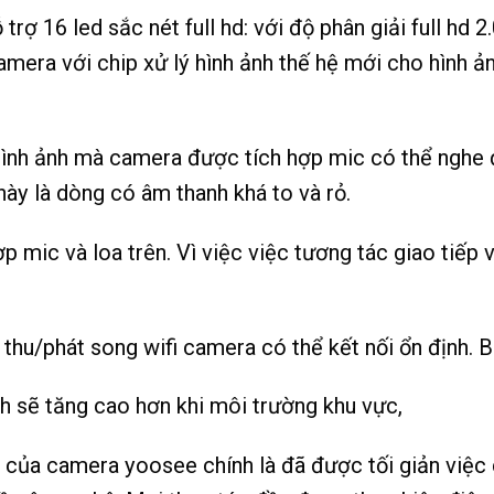
ợ 16 led sắc nét full hd: với độ phân giải full hd 
era với chip xử lý hình ảnh thế hệ mới cho hình ảnh
ình ảnh mà camera được tích hợp mic có thể nghe đ
ày là dòng có âm thanh khá to và rỏ.
p mic và loa trên. Vì việc việc tương tác giao tiế
n thu/phát song wifi camera có thể kết nối ổn định.
nh sẽ tăng cao hơn khi môi trường khu vực,
 của camera yoosee chính là đã được tối giản việc c