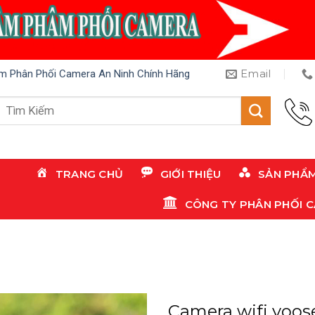
Email
m Phân Phối Camera An Ninh Chính Hãng
Tìm
kiếm:
TRANG CHỦ
GIỚI THIỆU
SẢN PHẨ
CÔNG TY PHÂN PHỐI 
Camera wifi yoose