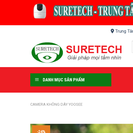
Skip
to
content
Trung Tâ
DANH MỤC SẢN PHẨM
CAMERA KHÔNG DÂY YOOSEE
-24%