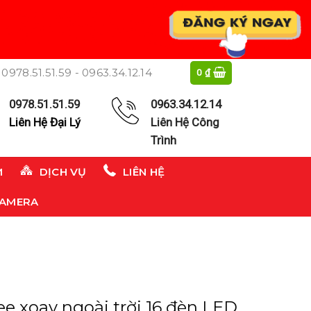
0978.51.51.59 - 0963.34.12.14
0
₫
0978.51.51.59
0963.34.12.14
Liên Hệ Đại Lý
Liên Hệ Công
Trình
M
DỊCH VỤ
LIÊN HỆ
CAMERA
e xoay ngoài trời 16 đèn LED